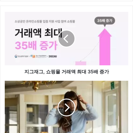
지
그
재
그,
쇼
핑
몰
거
래
액
지그재그, 쇼핑몰 거래액 최대 35배 증가
최
대
삼
35
성
배
물
증
산
가
패
션
부
문,