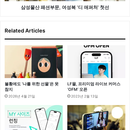
여
성
삼성물산 패션부문, 여성복 ‘디 애퍼처’ 첫선
복
‘디
애
Related Articles
퍼
처’
첫
선
불황에도 ‘나를 위한 선물’은 못
LF몰, 프리미엄 라이브 커머스
참지
‘OFM’ 오픈
2026년 4월 21일
2023년 2월 13일