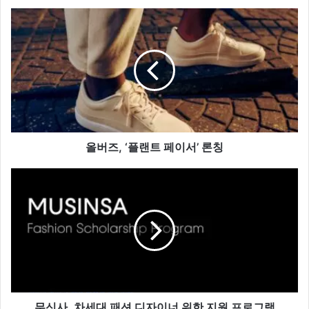
올
버
즈,
‘플
랜
트
페
이
서’
론
올버즈, ‘플랜트 페이서’ 론칭
칭
무
신
사,
차
세
대
패
션
디
자
무신사, 차세대 패션 디자이너 위한 지원 프로그램