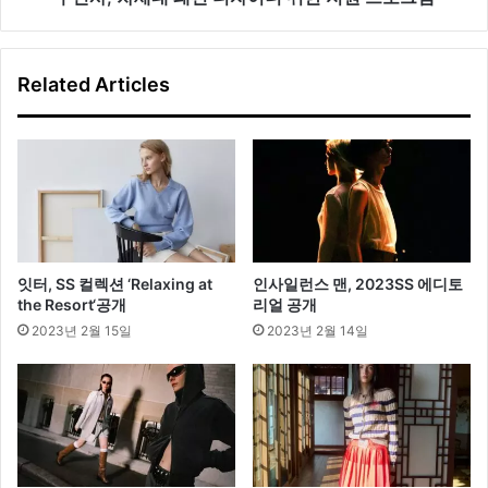
이
너
위
Related Articles
한
지
원
프
로
그
램
잇터, SS 컬렉션 ‘Relaxing at
인사일런스 맨, 2023SS 에디토
the Resort‘공개
리얼 공개
2023년 2월 15일
2023년 2월 14일