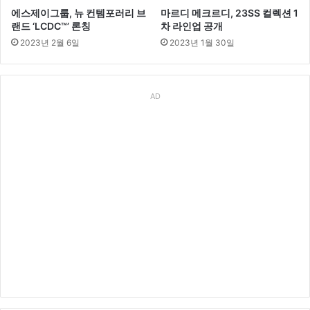
에스제이그룹, 뉴 컨템포러리 브
마르디 메크르디, 23SS 컬렉션 1
랜드 ‘LCDC™’ 론칭
차 라인업 공개
2023년 2월 6일
2023년 1월 30일
AD