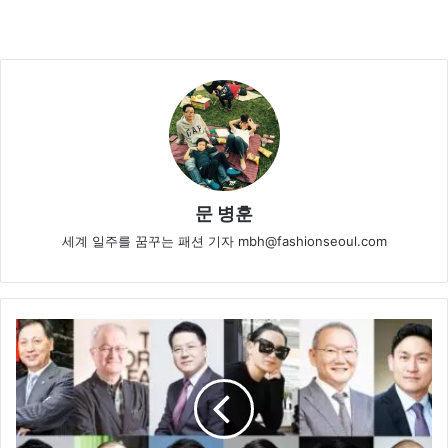
문 병훈
세계 일주를 꿈꾸는 패션 기자 mbh@fashionseoul.com
ESG
패
션
기
업
사