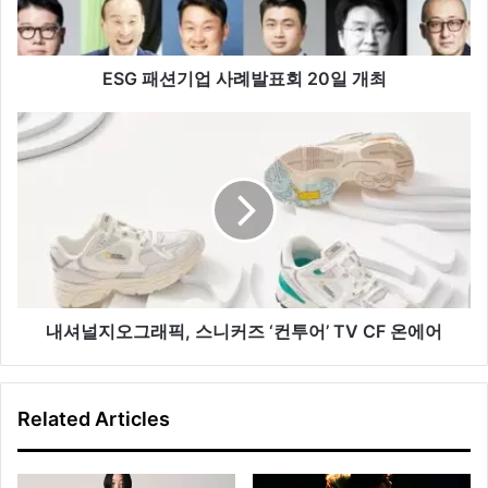
례
발
표
회
ESG 패션기업 사례발표회 20일 개최
20
일
내
개
셔
최
널
지
오
그
래
픽,
스
니
내셔널지오그래픽, 스니커즈 ‘컨투어’ TV CF 온에어
커
즈
‘컨
Related Articles
투
어’
TV