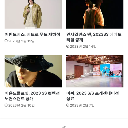
CF
온
에
어
어반드레스, 레트로 무드 재해석
인사일런스 맨, 2023SS 에디토
리얼 공개
2023년 2월 15일
2023년 2월 14일
비욘드클로젯, 2023 SS 컬렉션
아쉬, 2023 S/S 프레젠테이션
노맨스랜드 공개
성료
2023년 2월 10일
2023년 2월 7일
AD