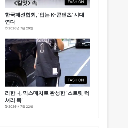
FASHION
한국패션협회, ‘입는 K-콘텐츠’ 시대
연다
2026년 7월 29일
FASHION
리한나, 믹스매치로 완성한 ‘스트릿 럭
셔리 룩’
2026년 7월 22일