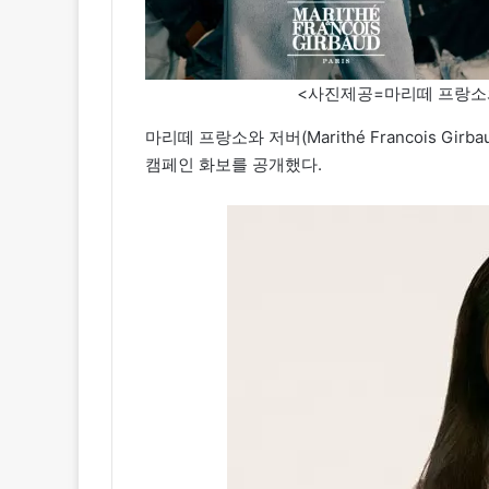
<사진제공=마리떼 프랑소와 저버(
마리떼 프랑소와 저버(Marithé Francois Girba
캠페인 화보를 공개했다.