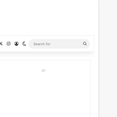
cebook
X
Instagram
Log In
Switch skin
Search
for
AD