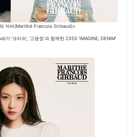
Marithé Francois Girbaud)>
ud)가 ‘크러쉬’, ‘고윤정’과 함께한 23SS ‘IMAGINE, DENIM’