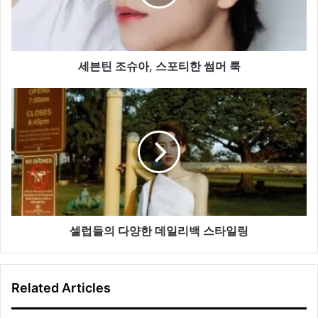
아,
스
포
티
한
세븐틴 조슈아, 스포티한 썸머 룩
썸
머
셀
룩
럽
들
의
다
양
한
데
일
리
셀럽들의 다양한 데일리백 스타일링
백
스
타
Related Articles
일
링