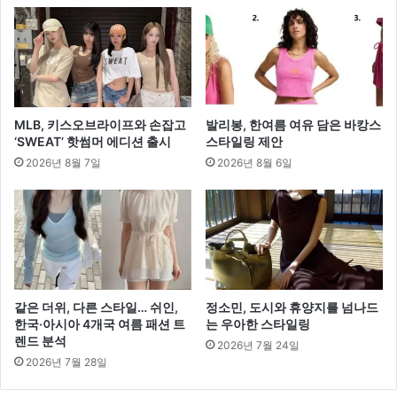
MLB, 키스오브라이프와 손잡고
발리봉, 한여름 여유 담은 바캉스
‘SWEAT’ 핫썸머 에디션 출시
스타일링 제안
2026년 8월 7일
2026년 8월 6일
같은 더위, 다른 스타일… 쉬인,
정소민, 도시와 휴양지를 넘나드
한국·아시아 4개국 여름 패션 트
는 우아한 스타일링
렌드 분석
2026년 7월 24일
2026년 7월 28일