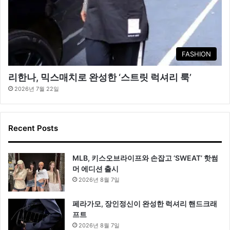
FASHION
리한나, 믹스매치로 완성한 ‘스트릿 럭셔리 룩’
2026년 7월 22일
Recent Posts
MLB, 키스오브라이프와 손잡고 ‘SWEAT’ 핫썸
머 에디션 출시
2026년 8월 7일
페라가모, 장인정신이 완성한 럭셔리 핸드크래
프트
2026년 8월 7일