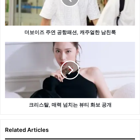
연
공
항
패
션,
더보이즈 주연 공항패션, 캐주얼한 남친룩
캐
주
크
얼
리
한
스
남
탈,
친
매
룩
력
넘
치
는
뷰
크리스탈, 매력 넘치는 뷰티 화보 공개
티
화
보
Related Articles
공
개