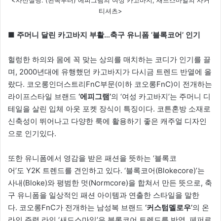
<사진설명: (왼쪽부터) 에피그램의 여성 카고바지, 새드스마일의 사커
티셔츠>
■ 주머니 달린 카고바지 부활…축구 유니폼 ‘블록코어’ 인기
헐렁한 하의와 몸에 꼭 맞는 상의를 매치하는 코디가 인기를 끌
며, 2000년대에 유행했던 카고바지가 다시금 트렌드 반열에 올
랐다. 코오롱인더스트리FnC부문(이하 코오롱FnC)이 전개하는
라이프스타일 브랜드
‘에피그램’
의 ‘여성 카고바지’는 주머니 디
테일을 살린 입체 아웃 포켓 장식이 특징이다. 코튼혼방 소재로
신축성이 뛰어나고 다양한 룩에 활용하기 좋은 캐주얼 디자인
으로 인기있다.
또한 유니폼에서 영감을 받은 패션을 뜻하는 ‘블록코
어’도 Y2K 트렌드를 견인하고 있다. ‘블록코어(Blokecore)’는
사내(Bloke)와 평범한 멋(Normcore)을 합쳐서 만든 뜻으로, 축
구 유니폼을 일상적인 패션 아이템과 연출한 스타일을 말한
다. 코오롱FnC가 전개하는 남성복 브랜드
‘커스텀멜로우’
의 온
라인 주력 라인 ‘새드스마일’은 블록코어 트렌드를 반영, 페퍼로