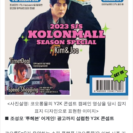
<사진설명: 코오롱몰의 Y2K 콘셉트 캠페인 영상을 당시 잡지
표지 디자인으로 표현한 이미지>
■ 조성모 ‘투헤븐’ 어게인! 광고까지 섭렵한 Y2K 콘셉트