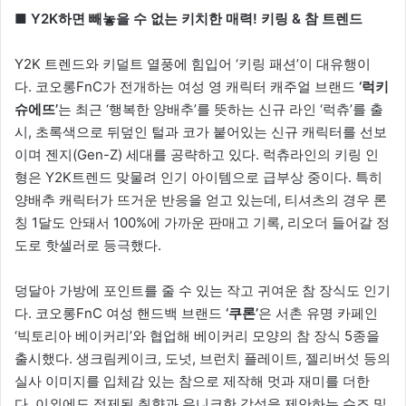
■ Y2K하면 빼놓을 수 없는 키치한 매력! 키링 & 참 트렌드
Y2K 트렌드와 키덜트 열풍에 힘입어 ‘키링 패션’이 대유행이
다. 코오롱FnC가 전개하는 여성 영 캐릭터 캐주얼 브랜드
‘럭키
슈에뜨’
는 최근 ‘행복한 양배추’를 뜻하는 신규 라인 ‘럭츄’를 출
시, 초록색으로 뒤덮인 털과 코가 붙어있는 신규 캐릭터를 선보
이며 젠지(Gen-Z) 세대를 공략하고 있다. 럭츄라인의 키링 인
형은 Y2K트렌드 맞물려 인기 아이템으로 급부상 중이다. 특히
양배추 캐릭터가 뜨거운 반응을 얻고 있는데, 티셔츠의 경우 론
칭 1달도 안돼서 100%에 가까운 판매고 기록, 리오더 들어갈 정
도로 핫셀러로 등극했다.
덩달아 가방에 포인트를 줄 수 있는 작고 귀여운 참 장식도 인기
다. 코오롱FnC 여성 핸드백 브랜드
‘쿠론’
은 서촌 유명 카페인
‘빅토리아 베이커리’와 협업해 베이커리 모양의 참 장식 5종을
출시했다. 생크림케이크, 도넛, 브런치 플레이트, 젤리버섯 등의
실사 이미지를 입체감 있는 참으로 제작해 멋과 재미를 더한
다. 이외에도 정제된 취향과 유니크한 감성을 제안하는 슈즈 및