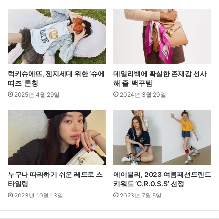
럭키슈에뜨, 젠지세대 위한 ‘슈에
데일리백에 확실한 존재감 선사
띠즈’ 론칭
해 줄 ‘백꾸템’
2025년 4월 29일
2024년 3월 20일
누구나 따라하기 쉬운 레트로 스
에이블리, 2023 여름패션트렌드
타일링
키워드 ‘C.R.O.S.S’ 선정
2023년 10월 13일
2023년 7월 5일