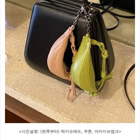
<사진설명: (왼쪽부터) 럭키슈에뜨, 쿠론, 아카이브앱크>