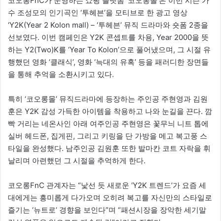
코오롱FnC가 운영하는 쇼핑 플랫폼 ‘코오롱몰’은 이번 시즌 가
수 조성모의 인기곡인 ‘투헤븐’을 모티브로 한 광고 영상
‘Y2K(Year 2 Kolon mall) – ‘투헤븐’ 뮤직 드라마와 숏폼 2종을
선보였다. 이번 캠페인은 Y2K 콘셉트를 차용, Year 2000을 뜻
하는 Y2(Two)K를 ‘Year To Kolon’으로 풀어냈으며, 그 시절 유
행했던 영화 ‘클래식’, 영화 ‘늑대의 유혹’ 등을 패러디한 장면들
을 통해 추억을 소환시키고 있다.
특히 ‘코오롱몰’ 뮤직드라마에 등장하는 주인공 주현영과 김원
훈은 Y2K 감성 가득한 아이템을 착용하고 나와 눈길을 끈다. 깜
빡 거리는 네온사인 아래 여주인공 주현영은 꽃무늬 니트 톱에
실버 헤드폰, 집게핀, 그리고 키링을 단 가방을 메고 복고풍 스
타일을 완성했다. 남주인공 김원훈 또한 발마칸 코트 자락을 휘
날리며 아련했던 그 시절을 추억하게 한다.
코오롱FnC 관계자는 “낯선 듯 새로운 ‘Y2K 트렌드’가 요즘 세
대에게는 흥미롭게 다가오며 오히려 복고를 자신만의 스타일로
즐기는 ‘뉴트로’ 경향을 보인다”며 “패션시장을 장악한 세기말