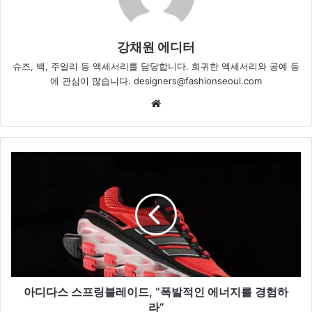
강채원 에디터
슈즈, 백, 주얼리 등 액세서리를 담당합니다. 희귀한 액세서리와 공예 등
에 관심이 많습니다. designers@fashionseoul.com
We
bsi
te
아
디
다
스
스
프
링
블
레
이
아디다스 스프링블레이드, “폭발적인 에너지를 경험하
드
라”