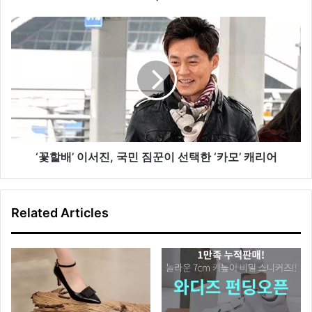
,
“
‘
폭
꽃
발
할
적
배
인
’
에
이
너
서
지
진
를
,
경
국
‘꽃할배’ 이서진, 국민 짐꾼이 선택한 ‘카모’ 캐리어
험
민
하
짐
라
꾼
Related Articles
”
이
선
택
한
‘
카
모