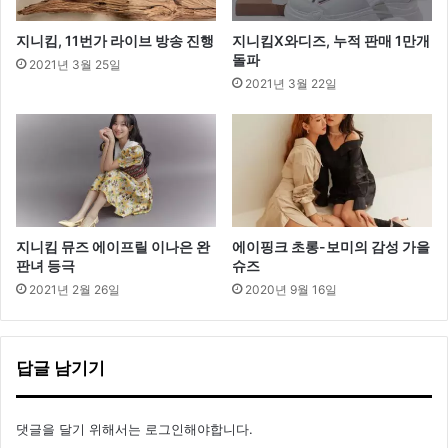
’
캐
지니킴, 11번가 라이브 방송 진행
지니킴X와디즈, 누적 판매 1만개
리
돌파
2021년 3월 25일
어
2021년 3월 22일
지니킴 뮤즈 에이프릴 이나은 완
에이핑크 초롱-보미의 감성 가을
판녀 등극
슈즈
2021년 2월 26일
2020년 9월 16일
답글 남기기
댓글을 달기 위해서는
로그인
해야합니다.