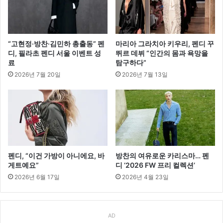
“고현정·방찬·김민하 총출동” 펜
마리아 그라치아 키우리, 펜디 꾸
디, 필라초 펜디 서울 이벤트 성
뛰르 데뷔 “인간의 몸과 욕망을
료
탐구하다”
2026년 7월 20일
2026년 7월 13일
펜디, “이건 가방이 아니에요, 바
방찬의 여유로운 카리스마… 펜
게트예요”
디 ‘2026 FW 프리 컬렉션’
2026년 6월 17일
2026년 4월 23일
AD