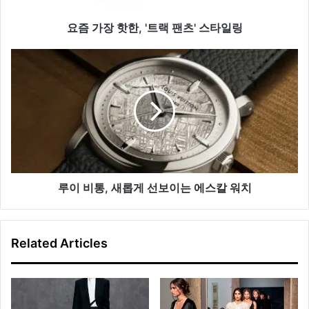
팬
츠'
요즘 가장 핫한, '트랙 팬츠' 스타일링
스
타
루
일
이
링
비
통,
새
롭
게
선
보
이
루이 비통, 새롭게 선보이는 에스칼 워치
는
에
스
Related Articles
칼
워
치