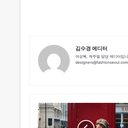
김수경 에디터
여성복, 캐주얼 담당 에디터입니
designers@fashionseoul.com
설
현,
시
선