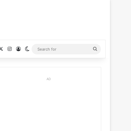
cebook
X
Instagram
Log In
Switch skin
Search
for
AD