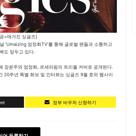
공=매거진 싱글즈]
 ‘Umaizing 엄정화TV’를 통해 글로벌 팬들과 소통하고
컴백도 앞두고 있다.
념해 장윤주와 엄정화, 르세라핌의 트리플 커버로 공개된다.
 20주년 특별 화보 및 인터뷰는 싱글즈 9월 호와 웹사이
et
정부 바우처 신청하기
이어 등록하기