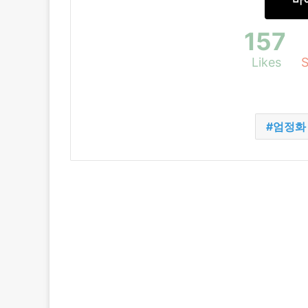
157
Likes
S
엄정화