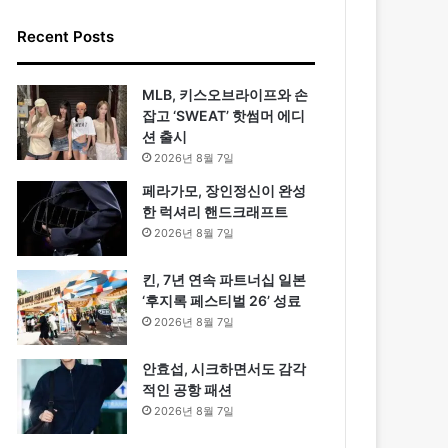
Recent Posts
MLB, 키스오브라이프와 손
잡고 ‘SWEAT’ 핫썸머 에디
션 출시
2026년 8월 7일
페라가모, 장인정신이 완성
한 럭셔리 핸드크래프트
2026년 8월 7일
킨, 7년 연속 파트너십 일본
‘후지록 페스티벌 26’ 성료
2026년 8월 7일
안효섭, 시크하면서도 감각
적인 공항 패션
2026년 8월 7일