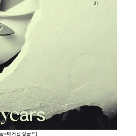
공=매거진 싱글즈]