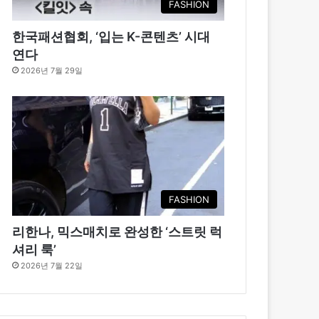
FASHION
한국패션협회, ‘입는 K-콘텐츠’ 시대
연다
2026년 7월 29일
FASHION
리한나, 믹스매치로 완성한 ‘스트릿 럭
셔리 룩’
2026년 7월 22일