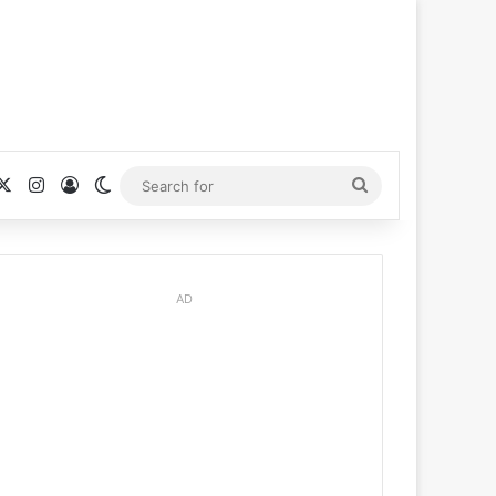
cebook
X
Instagram
Log In
Switch skin
Search
for
AD