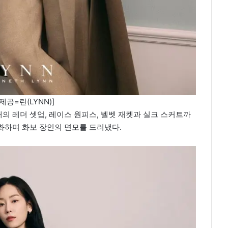
제공=린(LYNN)]
 레더 셋업, 레이스 원피스, 벨벳 재켓과 실크 스커트까
화하며 화보 장인의 면모를 드러냈다.