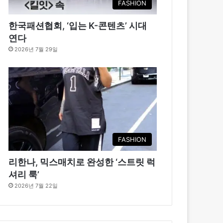
FASHION
한국패션협회, ‘입는 K-콘텐츠’ 시대
연다
2026년 7월 29일
FASHION
리한나, 믹스매치로 완성한 ‘스트릿 럭
셔리 룩’
2026년 7월 22일