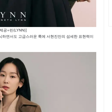
제공=린(LYNN)]
는 클래식하면서도 고급스러운 룩에 서현진만의 섬세한 표현력이