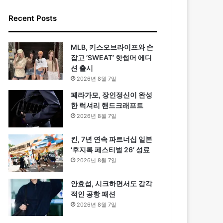
Recent Posts
MLB, 키스오브라이프와 손
잡고 ‘SWEAT’ 핫썸머 에디
션 출시
2026년 8월 7일
페라가모, 장인정신이 완성
한 럭셔리 핸드크래프트
2026년 8월 7일
킨, 7년 연속 파트너십 일본
‘후지록 페스티벌 26’ 성료
2026년 8월 7일
안효섭, 시크하면서도 감각
적인 공항 패션
2026년 8월 7일