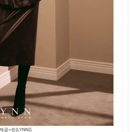
제공=린(LYNN)]