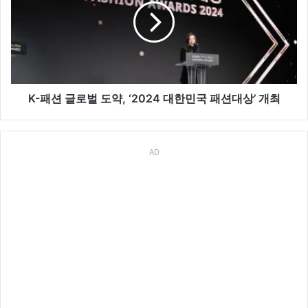
글
로
벌
도
약,
‘2024
대
K-패션 글로벌 도약, ‘2024 대한민국 패션대상’ 개최
한
민
국
AD
패
션
대
상’
개
최