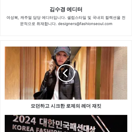
김수경 에디터
여성복, 캐주얼 담당 에디터입니다. 셀럽스타일 및 국내외 컬렉션을 전
문적으로 취재합니다. designers@fashionseoul.com
모
던
하
고
시
크
한
로
제
의
모던하고 시크한 로제의 레더 재킷
레
더
K-
재
패
킷
션