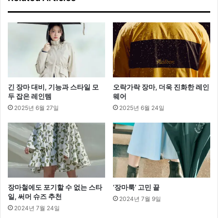
긴 장마 대비, 기능과 스타일 모
오락가락 장마, 더욱 진화한 레인
두 잡은 레인템
웨어
2025년 6월 27일
2025년 6월 24일
장마철에도 포기할 수 없는 스타
‘장마룩’ 고민 끝
일, 써머 슈즈 추천
2024년 7월 9일
2024년 7월 24일