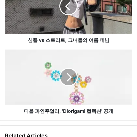
스
트
리
트,
그
녀
들
심플 vs 스트리트, 그녀들의 여름 데님
의
여
디
름
올
데
파
님
인
주
얼
리,
'Diorigami
컬
렉
디올 파인주얼리, 'Diorigami 컬렉션' 공개
션'
공
개
Related Articles