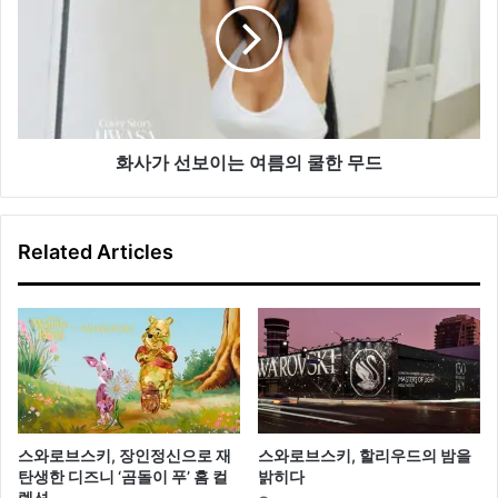
타
선
일
보
이
는
여
름
의
화사가 선보이는 여름의 쿨한 무드
쿨
한
무
Related Articles
드
스와로브스키, 장인정신으로 재
스와로브스키, 할리우드의 밤을
탄생한 디즈니 ‘곰돌이 푸’ 홈 컬
밝히다
렉션