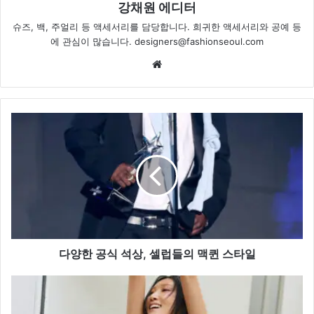
강채원 에디터
슈즈, 백, 주얼리 등 액세서리를 담당합니다. 희귀한 액세서리와 공예 등
에 관심이 많습니다. designers@fashionseoul.com
Website
다
양
한
공
식
석
상,
셀
럽
들
다양한 공식 석상, 셀럽들의 맥퀸 스타일
의
맥
화
퀸
사
스
가