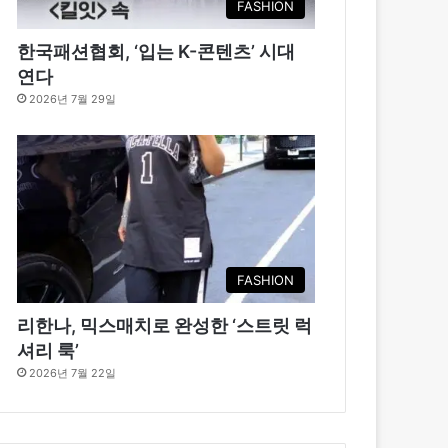
FASHION
한국패션협회, ‘입는 K-콘텐츠’ 시대
연다
2026년 7월 29일
FASHION
리한나, 믹스매치로 완성한 ‘스트릿 럭
셔리 룩’
2026년 7월 22일