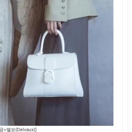
=델보(Delvaux)]