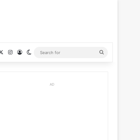
cebook
X
Instagram
Log In
Switch skin
Search
for
AD