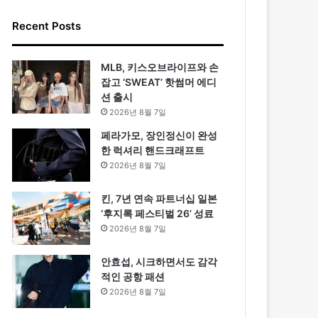
Recent Posts
MLB, 키스오브라이프와 손
잡고 ‘SWEAT’ 핫썸머 에디
션 출시
2026년 8월 7일
페라가모, 장인정신이 완성
한 럭셔리 핸드크래프트
2026년 8월 7일
킨, 7년 연속 파트너십 일본
‘후지록 페스티벌 26’ 성료
2026년 8월 7일
안효섭, 시크하면서도 감각
적인 공항 패션
2026년 8월 7일