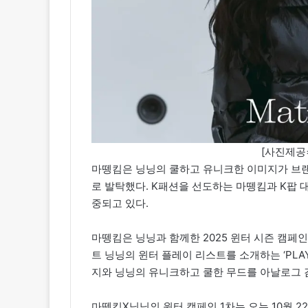
[사진제공=
마뗑킴은 닝닝의 쿨하고 유니크한 이미지가 브랜
로 발탁했다. K패션을 선도하는 마뗑킴과 K팝 
중되고 있다.
마뗑킴은 닝닝과 함께한 2025 윈터 시즌 캠페
트 닝닝의 윈터 플레이 리스트를 소개하는 ‘PLA
지와 닝닝의 유니크하고 쿨한 무드를 아날로그 
마뗑킴X닝닝의 윈터 캠페인 1차는 오는 10월 22