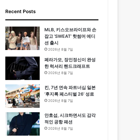
Recent Posts
MLB, 키스오브라이프와 손
잡고 ‘SWEAT’ 핫썸머 에디
션 출시
2026년 8월 7일
페라가모, 장인정신이 완성
한 럭셔리 핸드크래프트
2026년 8월 7일
킨, 7년 연속 파트너십 일본
‘후지록 페스티벌 26’ 성료
2026년 8월 7일
안효섭, 시크하면서도 감각
적인 공항 패션
2026년 8월 7일