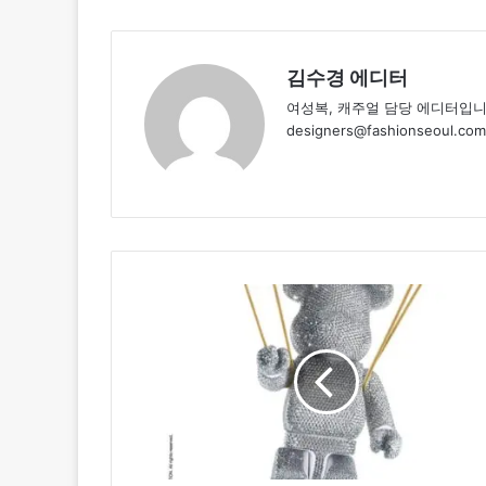
김수경 에디터
여성복, 캐주얼 담당 에디터입니
designers@fashionseoul.com
스
와
로
브
스
키,
창
립
130