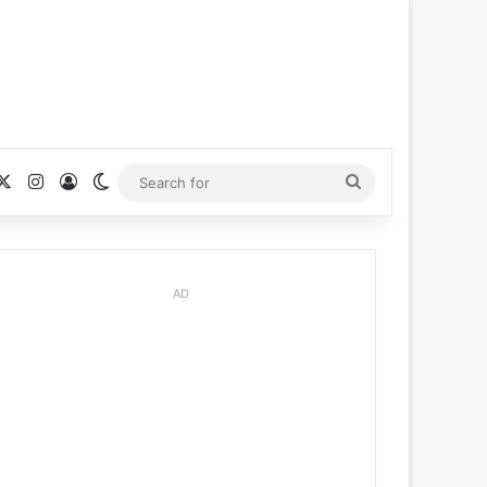
cebook
X
Instagram
Log In
Switch skin
Search
for
AD