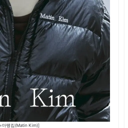
마뗑킴(Matin Kim)]