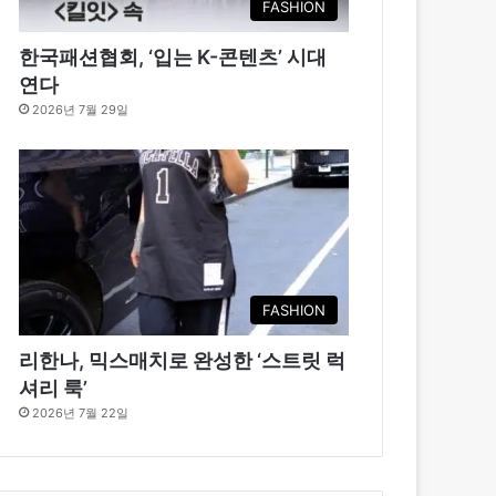
FASHION
한국패션협회, ‘입는 K-콘텐츠’ 시대
연다
2026년 7월 29일
FASHION
리한나, 믹스매치로 완성한 ‘스트릿 럭
셔리 룩’
2026년 7월 22일