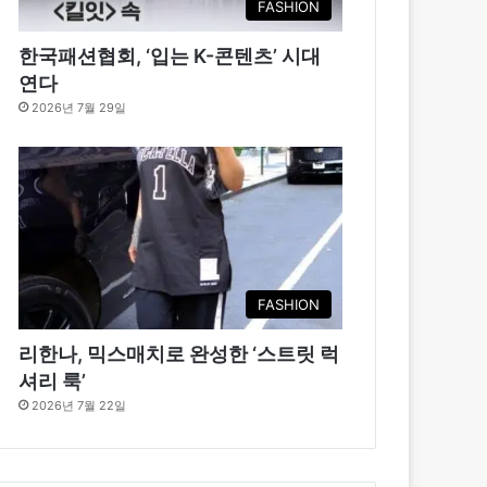
FASHION
한국패션협회, ‘입는 K-콘텐츠’ 시대
연다
2026년 7월 29일
FASHION
리한나, 믹스매치로 완성한 ‘스트릿 럭
셔리 룩’
2026년 7월 22일