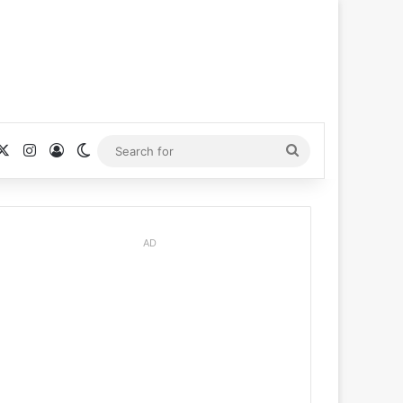
cebook
X
Instagram
Log In
Switch skin
Search
for
AD