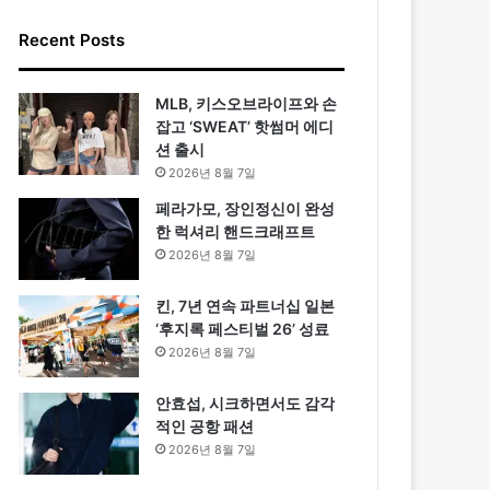
Recent Posts
MLB, 키스오브라이프와 손
잡고 ‘SWEAT’ 핫썸머 에디
션 출시
2026년 8월 7일
페라가모, 장인정신이 완성
한 럭셔리 핸드크래프트
2026년 8월 7일
킨, 7년 연속 파트너십 일본
‘후지록 페스티벌 26’ 성료
2026년 8월 7일
안효섭, 시크하면서도 감각
적인 공항 패션
2026년 8월 7일