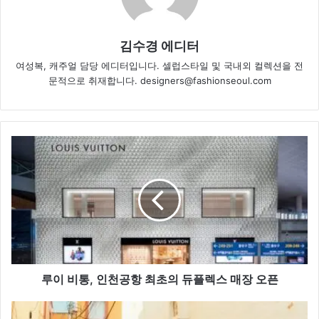
김수경 에디터
여성복, 캐주얼 담당 에디터입니다. 셀럽스타일 및 국내외 컬렉션을 전
문적으로 취재합니다. designers@fashionseoul.com
루
이
비
통,
인
천
공
항
최
초
루이 비통, 인천공항 최초의 듀플렉스 매장 오픈
의
듀
리