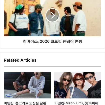
플
바
렉
이
스
스,
매
2026
장
월
오
드
픈
컵
팬
웨
리바이스, 2026 월드컵 팬웨어 론칭
어
론
칭
Related Articles
마뗑킴, 콘크리트 도심을 달린
마뗑킴(Matin Kim), 첫 아이웨