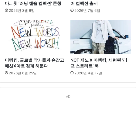
다… 첫 ‘러닝 캡슐 컬렉션’ 론칭
어 컬렉션 출시
2026년 8월 6일
2026년 7월 6일
마뗑킴, 글로벌 작가들과 손잡고
NCT 제노 X 마뗑킴, 세련된 ‘러
패션X아트 경계 허문다
프 스트리트’ 룩
2026년 6월 25일
2026년 4월 17일
AD