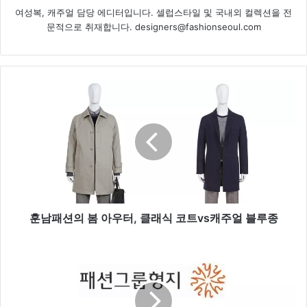
여성복, 캐주얼 담당 에디터입니다. 셀럽스타일 및 국내외 컬렉션을 전
문적으로 취재합니다. designers@fashionseoul.com
훈
남
패
션
의
봄
아
우
터
,
훈남패션의 봄 아우터, 클래식 코트vs캐주얼 블루종
클
래
패
식
션
코
그
트
룹
v
형