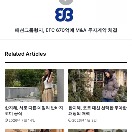
s
지
캐
,
주
E
얼
F
블
C
패션그룹형지, EFC 670억에 M&A 투자계약 체결
루
6
종
7
0
Related Articles
억
에
M
&
A
투
자
계
약
한지혜, 서로 다른 데일리 반바지
한지혜, 코트 대신 선택한 우아한
체
코디 공식
패딩의 매력
결
2026년 7월 14일
2026년 1월 8일