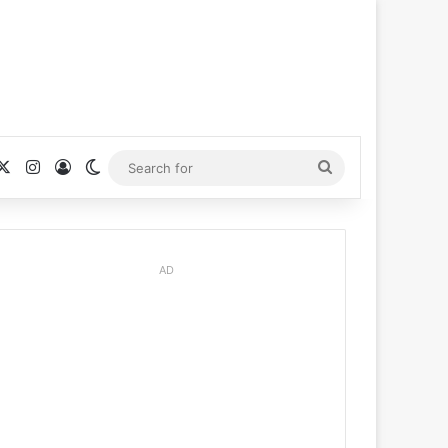
cebook
X
Instagram
Log In
Switch skin
Search
for
AD