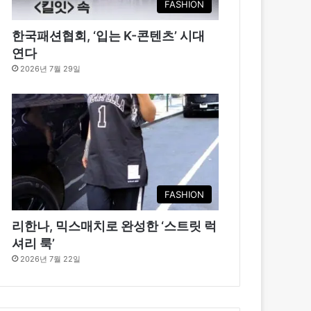
FASHION
한국패션협회, ‘입는 K-콘텐츠’ 시대
연다
2026년 7월 29일
FASHION
리한나, 믹스매치로 완성한 ‘스트릿 럭
셔리 룩’
2026년 7월 22일