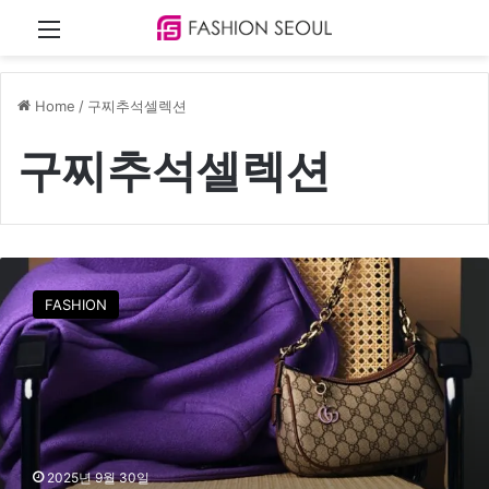
Menu
Home
/
구찌추석셀렉션
구찌추석셀렉션
구
찌
FASHION
,
다
가
오
는
추
석
을
2025년 9월 30일