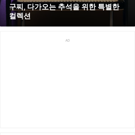
위
구찌, 다가오는 추석을 위한 특별한
한
컬렉션
특
별
한
컬
렉
AD
션