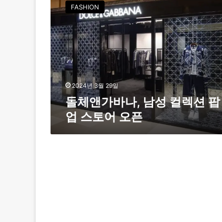
체
FASHION
앤
가
바
나
,
남
성
컬
2024년 3월 29일
렉
돌체앤가바나, 남성 컬렉션 팝
션
업 스토어 오픈
팝
업
스
토
어
오
픈