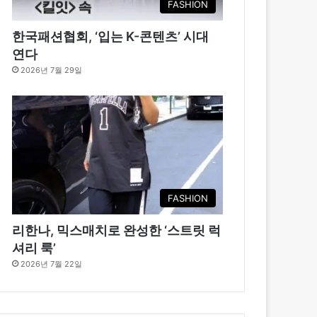
FASHION
한국패션협회, ‘입는 K-콘텐츠’ 시대
연다
2026년 7월 29일
FASHION
리한나, 믹스매치로 완성한 ‘스트릿 럭
셔리 룩’
2026년 7월 22일