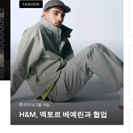
&
FASHION
M
,
엑
토
르
베
예
린
과
협
업
2021년 2월 18일
H&M, 엑토르 베예린과 협업