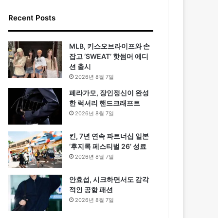
Recent Posts
MLB, 키스오브라이프와 손
잡고 ‘SWEAT’ 핫썸머 에디
션 출시
2026년 8월 7일
페라가모, 장인정신이 완성
한 럭셔리 핸드크래프트
2026년 8월 7일
킨, 7년 연속 파트너십 일본
‘후지록 페스티벌 26’ 성료
2026년 8월 7일
안효섭, 시크하면서도 감각
적인 공항 패션
2026년 8월 7일