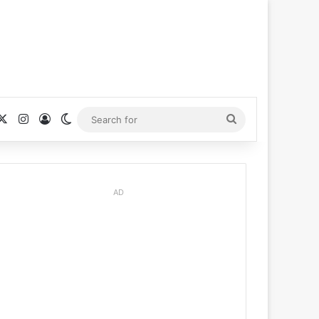
cebook
X
Instagram
Log In
Switch skin
Search
for
AD