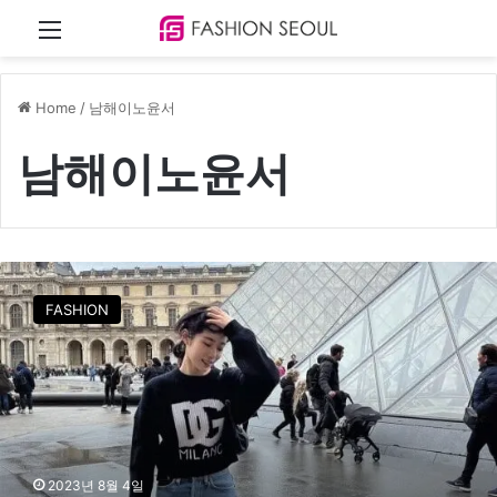
Menu
Home
/
남해이노윤서
남해이노윤서
앞
으
FASHION
로
가
더
주
목
되
는
배
2023년 8월 4일