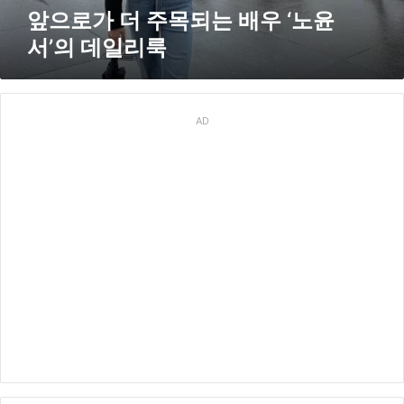
우
앞으로가 더 주목되는 배우 ‘노윤
‘
서’의 데일리룩
노
윤
서
’
의
AD
데
일
리
룩