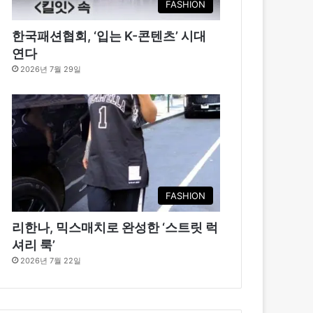
FASHION
한국패션협회, ‘입는 K-콘텐츠’ 시대
연다
2026년 7월 29일
FASHION
리한나, 믹스매치로 완성한 ‘스트릿 럭
셔리 룩’
2026년 7월 22일