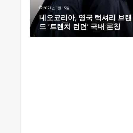
럭
셔
2021년 1월 15일
리
네오코리아, 영국 럭셔리 브랜
브
드 ‘트렌치 런던’ 국내 론칭
랜
드
‘
트
렌
치
런
던
’
국
내
론
칭