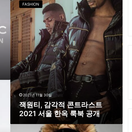
원
FASHION
티
,
감
각
적
콘
트
라
스
트
2
0
2
1
서
2021년 11월 30일
울
잭원티, 감각적 콘트라스트
한
2021 서울 한옥 룩북 공개
옥
룩
북
네
공