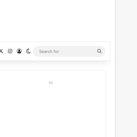
cebook
X
Instagram
Log In
Switch skin
Search
for
AD