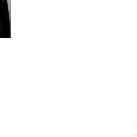
내
론
칭