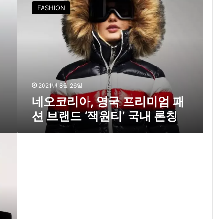
오
개
FASHION
코
리
아
,
영
국
프
리
2021년 8월 26일
미
네오코리아, 영국 프리미엄 패
엄
션 브랜드 ‘잭원티’ 국내 론칭
패
션
브
랜
드
‘
잭
원
티
’
국