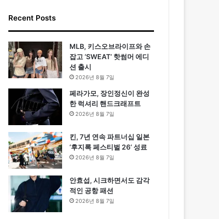
Recent Posts
MLB, 키스오브라이프와 손
잡고 ‘SWEAT’ 핫썸머 에디
션 출시
2026년 8월 7일
페라가모, 장인정신이 완성
한 럭셔리 핸드크래프트
2026년 8월 7일
킨, 7년 연속 파트너십 일본
‘후지록 페스티벌 26’ 성료
2026년 8월 7일
안효섭, 시크하면서도 감각
적인 공항 패션
2026년 8월 7일