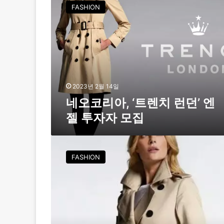
오
FASHION
코
리
아
,
‘
트
렌
치
2023년 2월 14일
런
네오코리아, ‘트렌치 런던’ 엔
던
젤 투자자 모집
’
엔
젤
트
투
렌
FASHION
자
치
자
런
모
던
집
,
가
을