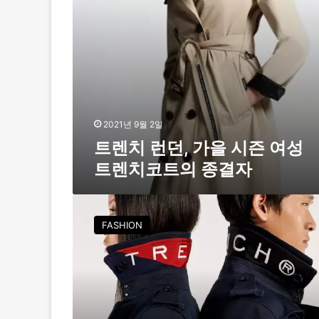
시
즌
여
성
트
렌
치
코
트
2021년 9월 2일
의
트렌치 런던, 가을 시즌 여성
종
트렌치코트의 종결자
결
자
네
오
FASHION
코
리
아
,
영
국