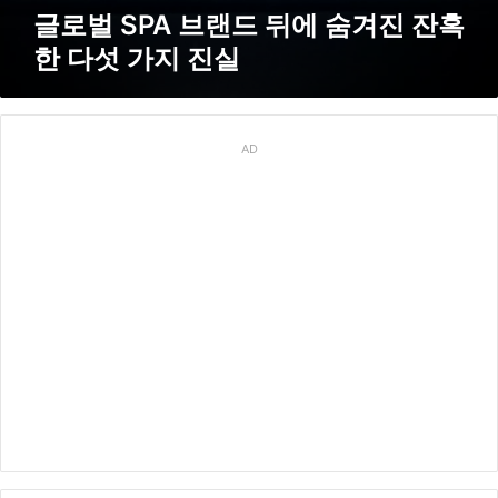
에
글로벌 SPA 브랜드 뒤에 숨겨진 잔혹
숨
한 다섯 가지 진실
겨
진
잔
혹
한
AD
다
섯
가
지
진
실