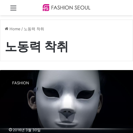
Menu
Home
/
노동력 착취
노동력 착취
글
로
FASHION
벌
S
P
A
브
랜
드
뒤
2016년 3월 30일