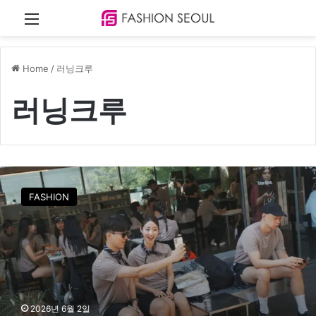
Menu
Home
/
러닝크루
러닝크루
러
닝
FASHION
시
장
,
취
향
공
유
하
2026년 6월 2일