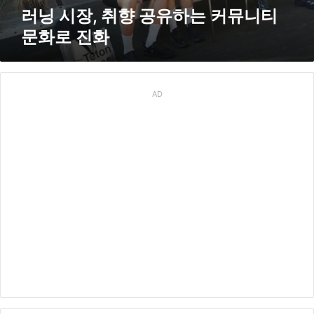
는
러닝 시장, 취향 공유하는 커뮤니티
커
문화로 진화
뮤
니
티
문
화
AD
로
진
화