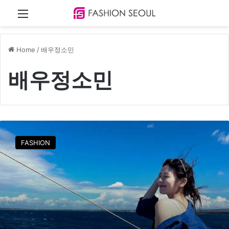
Menu
Home
/
배우정소민
배우정소민
정
소
FASHION
민
,
사
랑
스
러
운
휴