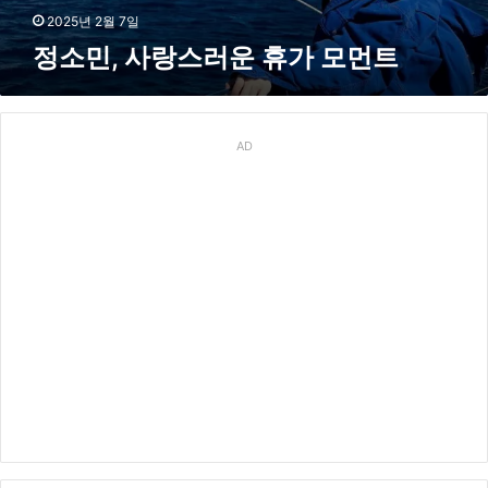
가
2025년 2월 7일
모
정소민, 사랑스러운 휴가 모먼트
먼
트
AD