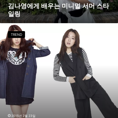
멀
김나영에게 배우는 미니멀 서머 스타
서
일링
머
스
타
박
일
신
TREND
링
혜
놈
코
어
패
션
,
데
님
V
S
블
랙
&
화
2015년 2월 23일