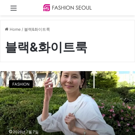
Menu
Home
/
블랙&화이트룩
블랙&화이트룩
김
나
FASHION
영
에
게
배
우
는
미
니
2026년 7월 7일