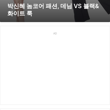
이
박신혜 놈코어 패션, 데님 VS 블랙&
트
화이트 룩
룩
AD