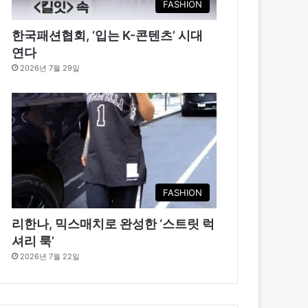
FASHION
한국패션협회, ‘입는 K-콘텐츠’ 시대
연다
2026년 7월 29일
FASHION
리한나, 믹스매치로 완성한 ‘스트릿 럭
셔리 룩’
2026년 7월 22일