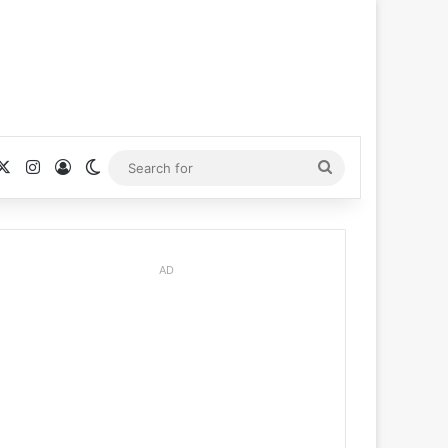
cebook
X
Instagram
Log In
Switch skin
Search
for
AD