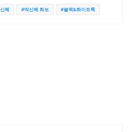
신혜
박신혜 화보
블랙&화이트룩