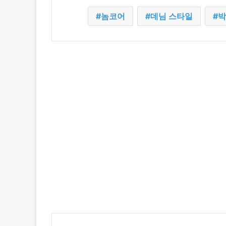
놈코어
데님 스타일
박