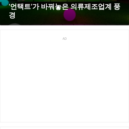
의
‘언택트’가 바꿔놓은 의류제조업계 풍
류
경
제
조
업
계
풍
AD
경