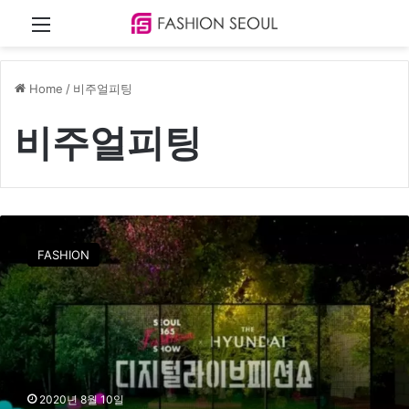
Menu
Home
/
비주얼피팅
비주얼피팅
‘
언
FASHION
택
트
’
가
바
꿔
놓
은
2020년 8월 10일