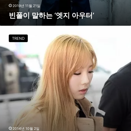
우
2019년 11월 21일
터
빈폴이 말하는 ‘엣지 아우터’
’
[
F
TREND
S
공
항
패
션
]
소
녀
시
대
태
연
,
가
을
2014년 10월 2일