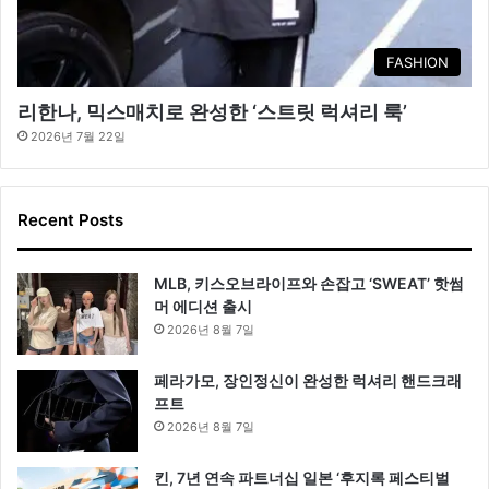
FASHION
리한나, 믹스매치로 완성한 ‘스트릿 럭셔리 룩’
2026년 7월 22일
Recent Posts
MLB, 키스오브라이프와 손잡고 ‘SWEAT’ 핫썸
머 에디션 출시
2026년 8월 7일
페라가모, 장인정신이 완성한 럭셔리 핸드크래
프트
2026년 8월 7일
킨, 7년 연속 파트너십 일본 ‘후지록 페스티벌