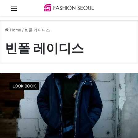
Menu
Home
/
빈폴 레이디스
빈폴 레이디스
빈
폴
LOOK BOOK
이
말
하
는
‘
엣
지
아