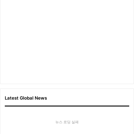
큐
피
드
변
신
Latest Global News
뉴스 로딩 실패