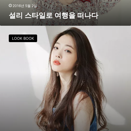
나
2016년 5월 2일
다
설리 스타일로 여행을 떠나다
[
F
LOOK BOOK
S
화
보
]
어
느
봄
날
의
설
리