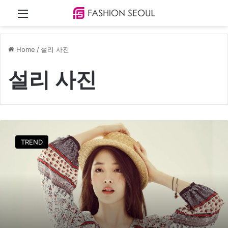
Menu
Home
/
설리 사진
설리 사진
설
리
TREND
스
타
일
로
여
행
을
떠