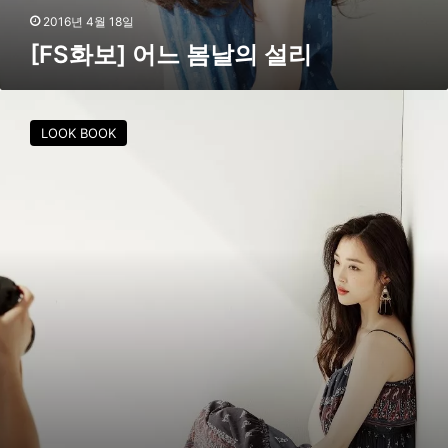
2016년 4월 18일
[FS화보] 어느 봄날의 설리
[
F
LOOK BOOK
S
화
보
]
봄
의
감
성
을
자
극
하
는
설
리