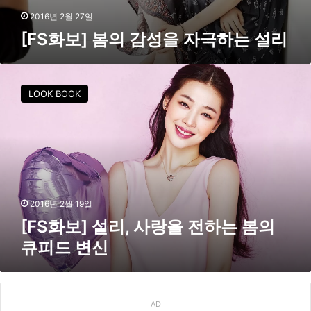
2016년 2월 27일
[FS화보] 봄의 감성을 자극하는 설리
[
F
LOOK BOOK
S
화
보
]
설
리
,
사
2016년 2월 19일
랑
[FS화보] 설리, 사랑을 전하는 봄의
을
큐피드 변신
전
하
는
봄
의
AD