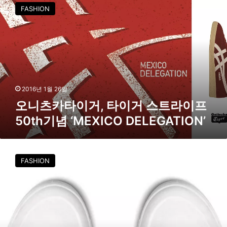
니
FASHION
∙
츠
고
카
급
타
화
이
전
거
략
,
먹
타
혔
이
2016년 1월 26일
다
거
오니츠카타이거, 타이거 스트라이프
스
50th기념 ‘MEXICO DELEGATION’
트
라
이
랙
프
앤
FASHION
5
본
0
,
t
스
h
탠
기
다
념
드
‘