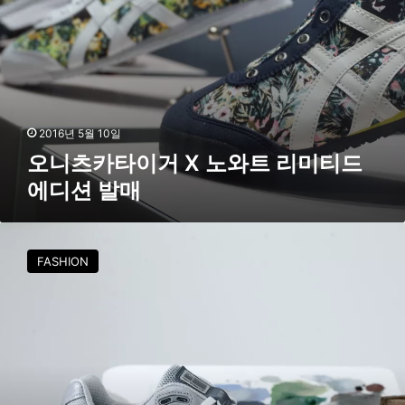
트
리
미
티
드
에
디
2016년 5월 10일
션
오니츠카타이거 X 노와트 리미티드
발
에디션 발매
매
뉴
발
FASHION
란
스
,
새
로
운
9
9