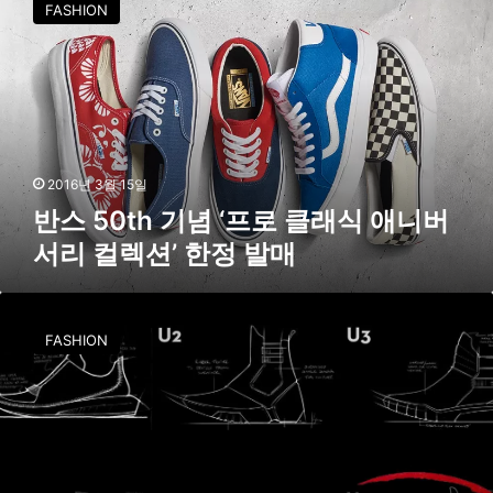
링
FASHION
5
0
t
h
기
념
‘
프
2016년 3월 15일
로
반스 50th 기념 ‘프로 클래식 애니버
클
서리 컬렉션’ 한정 발매
래
식
애
팀
니
버
FASHION
버
랜
서
드
리
X
컬
베
렉
타
션
브
’
랜