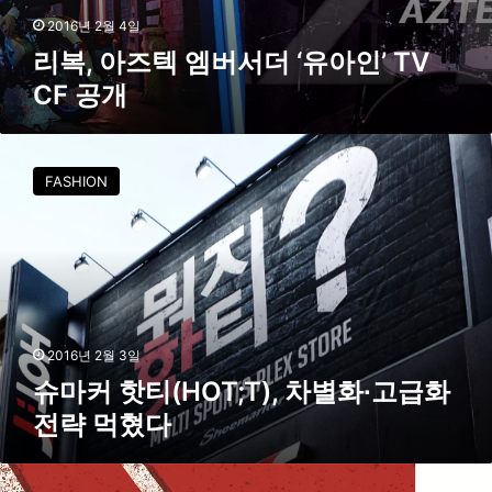
V
2016년 2월 4일
C
리복, 아즈텍 엠버서더 ‘유아인’ TV
F
CF 공개
공
개
슈
마
FASHION
커
핫
티
(
H
O
T
;
2016년 2월 3일
T
슈마커 핫티(HOT;T), 차별화∙고급화
)
전략 먹혔다
,
차
별
오
화