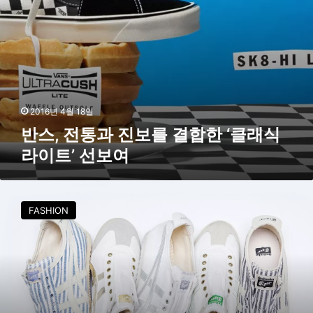
결
합
한
‘
클
래
식
라
2016년 4월 18일
이
반스, 전통과 진보를 결합한 ‘클래식
트
라이트’ 선보여
’
선
보
오
여
니
FASHION
츠
카
타
이
거
,
‘