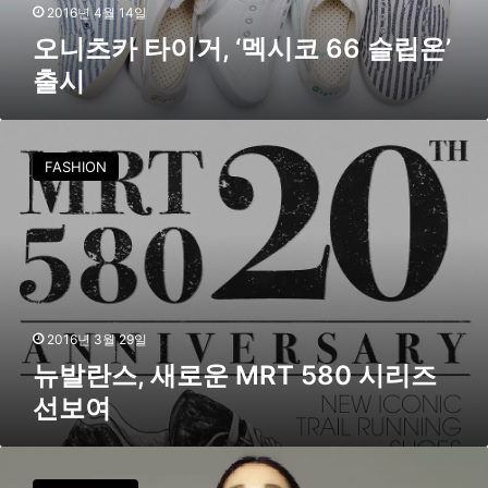
멕
2016년 4월 14일
시
오니츠카 타이거, ‘멕시코 66 슬립온’
코
출시
6
6
슬
뉴
립
발
FASHION
온
란
’
스
출
,
시
새
로
운
M
R
2016년 3월 29일
T
뉴발란스, 새로운 MRT 580 시리즈
5
선보여
8
0
시
[
리
F