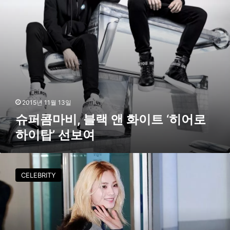
랙
앤
화
이
트
‘
히
어
로
하
2015년 11월 13일
이
슈퍼콤마비, 블랙 앤 화이트 ‘히어로
탑
하이탑’ 선보여
’
선
보
[
여
F
CELEBRITY
S
공
항
패
션