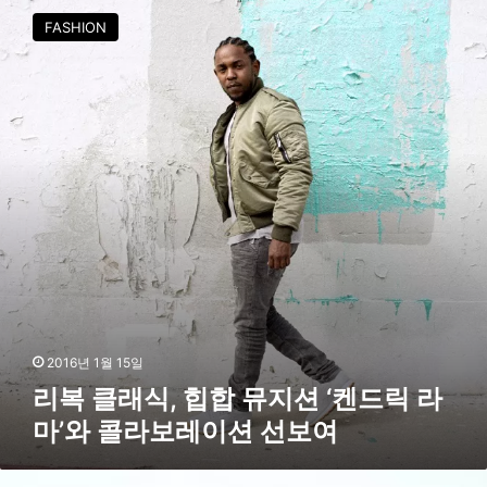
헤
복
FASHION
리
클
티
래
지
식
컬
,
렉
힙
션
합
’
뮤
출
지
시
션
‘
켄
드
릭
라
마
2016년 1월 15일
’
리복 클래식, 힙합 뮤지션 ‘켄드릭 라
와
마’와 콜라보레이션 선보여
콜
라
보
아