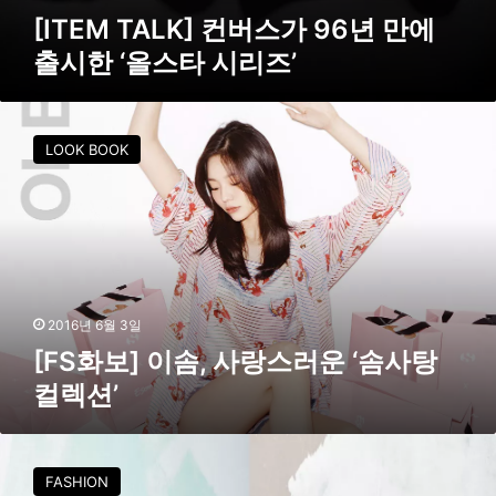
만
[ITEM TALK] 컨버스가 96년 만에
에
출시한 ‘올스타 시리즈’
출
시
한
[
‘
F
올
LOOK BOOK
S
스
화
타
보
시
]
리
이
즈
솜
’
,
사
2016년 6월 3일
랑
[FS화보] 이솜, 사랑스러운 ‘솜사탕
스
컬렉션’
러
운
‘
오
솜
니
FASHION
사
츠