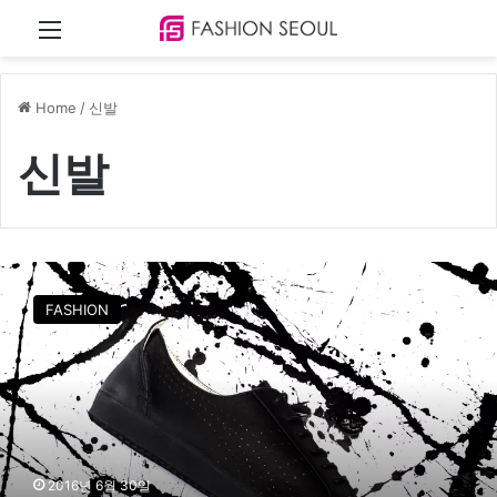
Menu
Home
/
신발
신발
[
I
FASHION
T
E
M
T
A
L
K
]
2016년 6월 30일