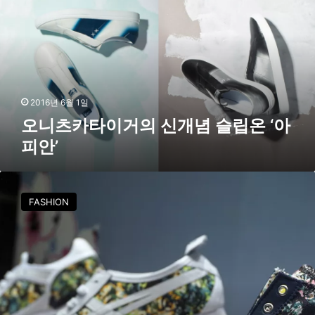
탕
카
컬
타
렉
이
션
거
’
의
신
개
2016년 6월 1일
념
오니츠카타이거의 신개념 슬립온 ‘아
슬
피안’
립
온
‘
오
아
니
FASHION
피
츠
안
카
’
타
이
거
X
노
와