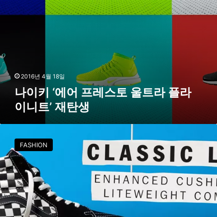
토
울
트
라
플
라
이
니
2016년 4월 18일
트
나이키 ‘에어 프레스토 울트라 플라
’
이니트’ 재탄생
재
탄
생
반
스
FASHION
,
전
통
과
진
보
를