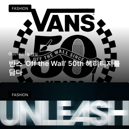
그
스
레
FASHION
‘
이
O
드
f
f
t
h
e
W
2016년 1월 12일
a
반스 ‘Off the Wall’ 50th 헤리티지를
l
담다
l
’
5
뉴
0
발
FASHION
t
란
h
스
헤
,
리
코
티
리
지
아