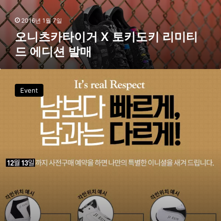
드
에
2016년 1월 7일
디
오니츠카타이거 X 토키도키 리미티
션
드 에디션 발매
발
매
스
베
Event
누
,
N
-
L
I
N
E
출
시
기
념
이