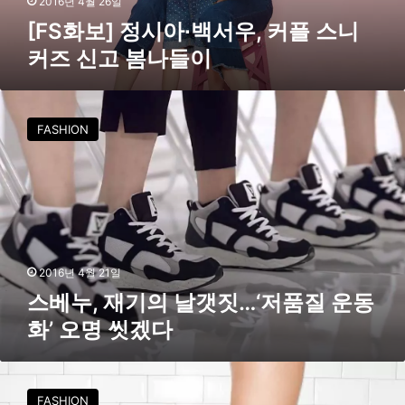
2016년 4월 26일
백
[FS화보] 정시아∙백서우, 커플 스니
서
커즈 신고 봄나들이
우
,
커
스
플
베
FASHION
스
누
니
,
커
재
즈
기
신
의
고
날
봄
갯
나
짓
2016년 4월 21일
들
…
스베누, 재기의 날갯짓…‘저품질 운동
이
‘
화’ 오명 씻겠다
저
품
질
미
운
넬
FASHION
동