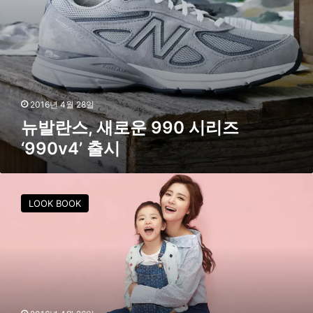
0
시
리
즈
‘
9
9
2016년 4월 28일
0
뉴발란스, 새로운 990 시리즈
v
‘990v4’ 출시
4
’
출
[
시
F
LOOK BOOK
S
화
보
]
정
시
아
∙