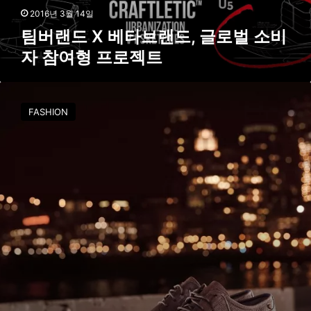
한
드
2016년 3월 14일
정
,
팀버랜드 X 베타브랜드, 글로벌 소비
발
글
매
자 참여형 프로젝트
로
벌
소
팀
비
버
FASHION
자
랜
참
드
여
2
형
0
프
1
로
6
젝
S
트
/
S
센
서
플
렉
스