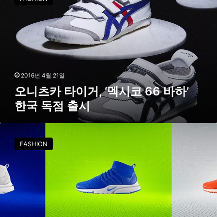
츠
카
타
이
거
,
‘
멕
2016년 4월 21일
시
오니츠카 타이거, ‘멕시코 66 바하’
코
한국 독점 출시
6
6
바
나
하
이
FASHION
’
키
한
‘
국
에
독
어
점
프
출
레
시
스