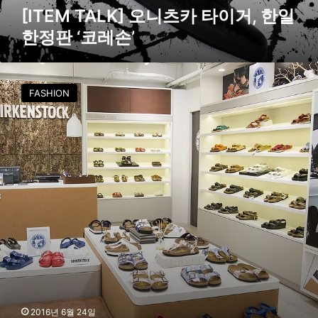
오
[ITEM TALK] 오니츠카 타이거, 한일
니
한정판 ‘코레손’
츠
카
타
버
이
켄
FASHION
거
스
,
탁
한
,
일
첫
한
번
정
째
판
플
‘
래
코
그
레
십
손
스
’
토
어
오
픈
2016년 6월 24일