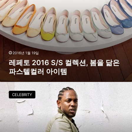
/
S
컬
렉
션
,
봄
을
닮
2016년 1월 19일
은
레페토 2016 S/S 컬렉션, 봄을 닮은
파
파스텔컬러 아이템
스
텔
컬
리
러
복
아
CELEBRITY
클
이
래
템
식
X
켄
드