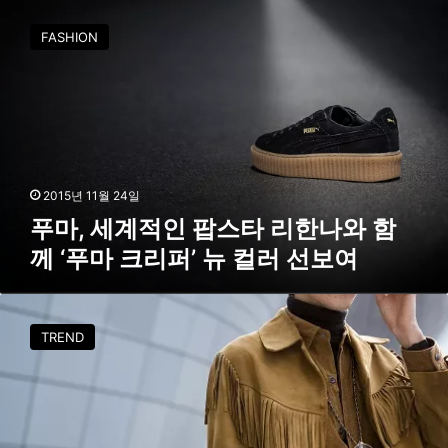
푸
,
마
FASHION
그
,
녀
세
가
계
선
적
택
인
한
팝
스
스
니
타
2015년 11월 24일
커
리
푸마, 세계적인 팝스타 리한나와 함
즈
한
는
께 ‘푸마 크리퍼’ 뉴 컬러 선보여
나
?
와
함
2
께
0
TREND
‘
1
푸
5
마
F
크
/
리
W
퍼