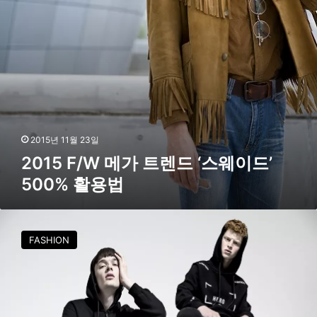
메
’
가
뉴
트
컬
렌
러
드
선
‘
보
스
여
웨
이
드
2015년 11월 23일
’
2015 F/W 메가 트렌드 ‘스웨이드’
5
500% 활용법
0
0
%
슈
활
퍼
용
FASHION
콤
법
마
비
,
블