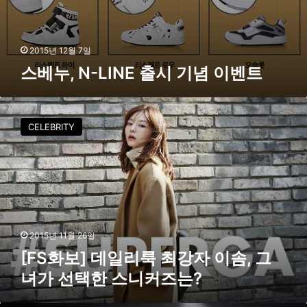
벤
트
2015년 12월 7일
스베누, N-LINE 출시 기념 이벤트
[
F
CELEBRITY
S
화
보
]
데
일
리
룩
2015년 11월 26일
최
[FS화보] 데일리룩 최강자 이솜, 그
강
녀가 선택한 스니커즈는?
자
이
솜