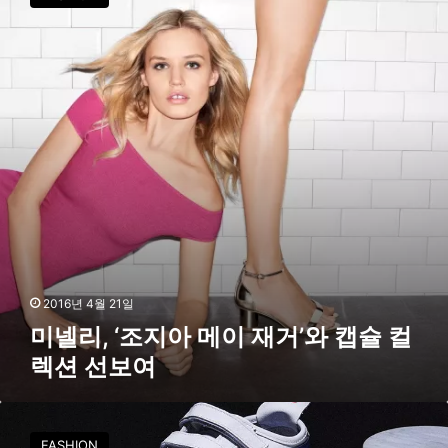
리
화
,
’
‘
오
조
명
지
씻
아
겠
메
다
이
재
거
’
와
캡
슐
컬
2016년 4월 21일
렉
미넬리, ‘조지아 메이 재거’와 캡슐 컬
션
렉션 선보여
선
보
여
오
니
FASHION