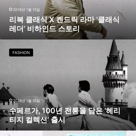
릭
라
2016년 1월 15일
마
리복 클래식 X 켄드릭 라마 ‘클래식
‘
레더’ 비하인드 스토리
클
래
식
수
레
페
FASHION
더
르
’
가
비
,
하
1
인
0
드
0
스
년
토
전
2016년 1월 15일
리
통
수페르가, 100년 전통을 담은 ‘헤리
을
티지 컬렉션’ 출시
담
은
‘
리