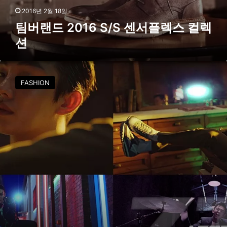
컬
2016년 2월 18일
렉
팀버랜드 2016 S/S 센서플렉스 컬렉
션
션
리
복
FASHION
,
아
즈
텍
엠
버
서
더
‘
유
아
인
’
T