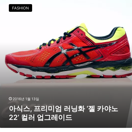
레
식
이
FASHION
스
션
,
선
프
보
리
여
미
엄
러
닝
화
‘
젤
카
야
노
2
2016년 1월 13일
2
아식스, 프리미엄 러닝화 ‘젤 카야노
’
22’ 컬러 업그레이드
컬
러
업
반