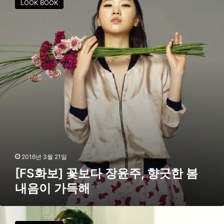
LOOK BOOK
즈
S
선
화
보
보
여
]
꽃
보
다
장
윤
주
,
향
긋
한
봄
2016년 3월 21일
내
[FS화보] 꽃보다 장윤주, 향긋한 봄
음
내음이 가득해
이
가
득
[
해
F