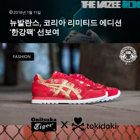
를
리
담
미
2016년 1월 11일
다
티
뉴발란스, 코리아 리미티드 에디션
드
‘한강팩’ 선보여
에
디
션
오
‘
니
FASHION
한
츠
강
카
팩
타
’
이
선
거
보
X
여
토
키
도
키
리
미
티