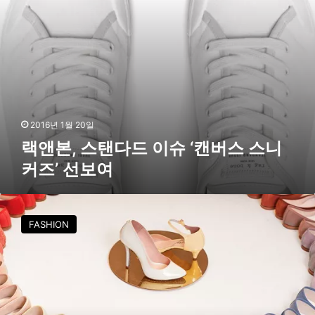
이
M
슈
E
‘
X
캔
I
버
C
스
O
스
D
니
E
커
2016년 1월 20일
L
즈
랙앤본, 스탠다드 이슈 ‘캔버스 스니
E
’
G
커즈’ 선보여
선
A
보
T
여
레
I
페
O
FASHION
토
N
2
’
0
1
6
S