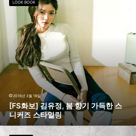
LOOK BOOK
S
화
보
]
김
유
정
,
봄
향
기
가
득
한
스
2016년 3월 18일
니
[FS화보] 김유정, 봄 향기 가득한 스
커
니커즈 스타일링
즈
스
타
반
일
스