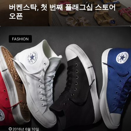
버켄스탁, 첫 번째 플래그십 스토어
오픈
[
I
FASHION
T
E
M
T
A
L
K
]
컨
버
스
가
9
6
년
2016년 6월 10일