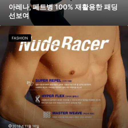
선
아레나, 페트병 100% 재활용한 패딩
보
선보여
여
아
라
FASHION
네
,
누
드
레
이
서
로
수
영
복
뉴
패
러
다
2018년 11월 16일