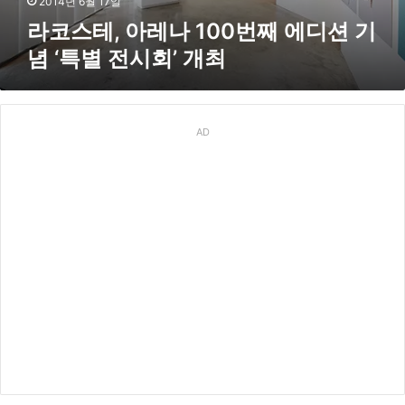
2014년 6월 17일
0
라코스테, 아레나 100번째 에디션 기
번
념 ‘특별 전시회’ 개최
째
에
디
션
기
AD
념
‘
특
별
전
시
회
’
개
최