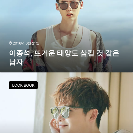
,
뜨
거
운
태
양
도
2016년 6월 21일
삼
이종석, 뜨거운 태양도 삼킬 것 같은
킬
남자
것
같
은
발
남
리
LOOK BOOK
자
에
서
섹
시
美
발
산
한