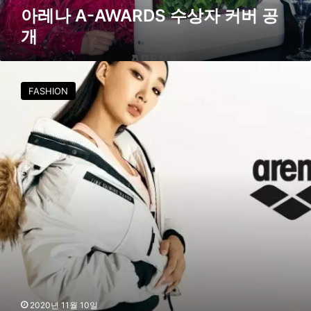
S
아레나 A-AWARDS 수상자 커버 공
수
개
상
자
커
아
버
레
FASHION
공
나
개
,
페
트
병
1
0
0
%
재
활
용
한
패
딩
2020년 11월 10일