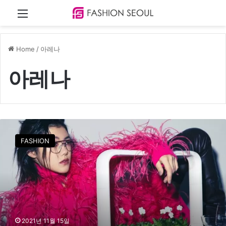
Menu
Home
/
아레나
아레나
아
레
FASHION
나
A
-
A
W
A
R
D
2021년 11월 15일