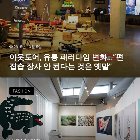
임
변
화
…
“
편
집
2015년 10월 5일
숍
아웃도어, 유통 패러다임 변화…“편
장
집숍 장사 안 된다는 것은 옛말”
사
안
된
라
다
코
는
FASHION
스
것
테
은
,
옛
아
말
레
”
나
1
0