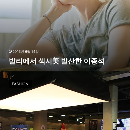
이
종
석
2016년 6월 14일
발리에서 섹시美 발산한 이종석
아
웃
FASHION
도
어
,
유
통
패
러
다