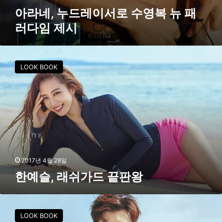
임
아라네, 누드레이서로 수영복 뉴 패
제
러다임 제시
시
한
예
LOOK BOOK
슬
,
래
쉬
가
드
끝
판
왕
2017년 4월 28일
한예슬, 래쉬가드 끝판왕
이
종
LOOK BOOK
석