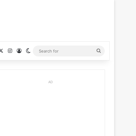
cebook
X
Instagram
Log In
Switch skin
Search
for
AD