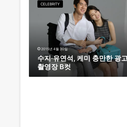
지
CELEBRITY
·
유
연
석
,
케
미
충
2015년 4월 30일
만
수지·유연석, 케미 충만한 광
한
촬영장 B컷
광
고
촬
영
장
B
컷