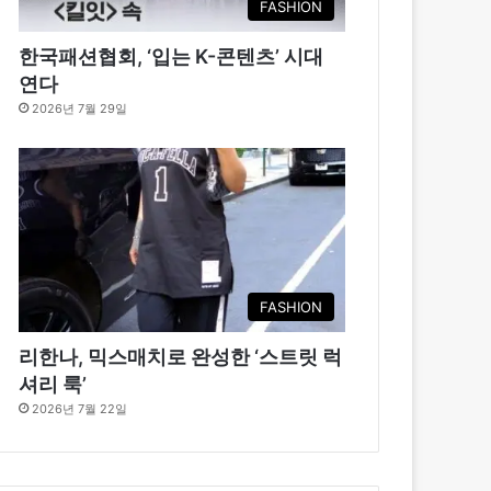
FASHION
한국패션협회, ‘입는 K-콘텐츠’ 시대
연다
2026년 7월 29일
FASHION
리한나, 믹스매치로 완성한 ‘스트릿 럭
셔리 룩’
2026년 7월 22일