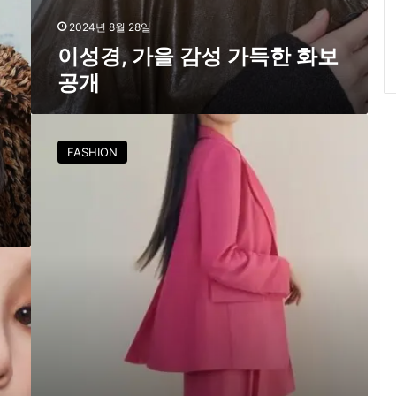
2024년 8월 28일
이성경, 가을 감성 가득한 화보
공개
이
성
FASHION
경
,
컬
러
감
돋
보
이
는
화
사
한
봄