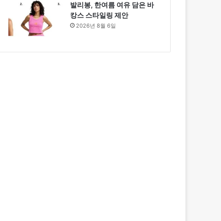
발리봉, 한여름 여유 담은 바
캉스 스타일링 제안
2026년 8월 6일