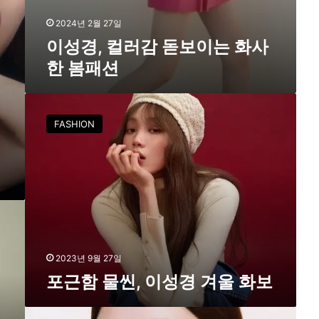
패
션
2024년 2월 27일
이성경, 컬러감 돋보이는 화사
한 봄패션
포
근
FASHION
함
물
씬
,
이
성
경
겨
울
2023년 9월 27일
화
포근함 물씬, 이성경 겨울 화보
보
이