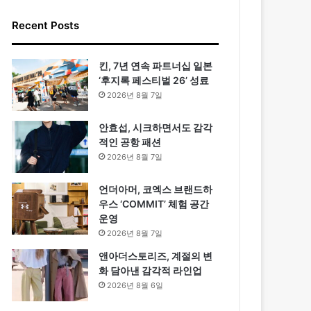
Recent Posts
킨, 7년 연속 파트너십 일본
‘후지록 페스티벌 26’ 성료
2026년 8월 7일
안효섭, 시크하면서도 감각
적인 공항 패션
2026년 8월 7일
언더아머, 코엑스 브랜드하
우스 ‘COMMIT’ 체험 공간
운영
2026년 8월 7일
앤아더스토리즈, 계절의 변
화 담아낸 감각적 라인업
2026년 8월 6일