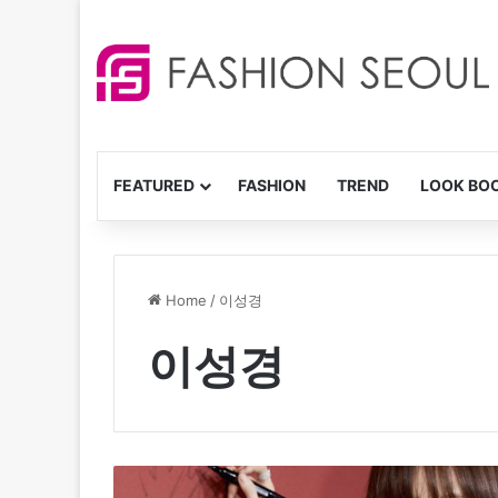
FEATURED
FASHION
TREND
LOOK BO
Home
/
이성경
이성경
이