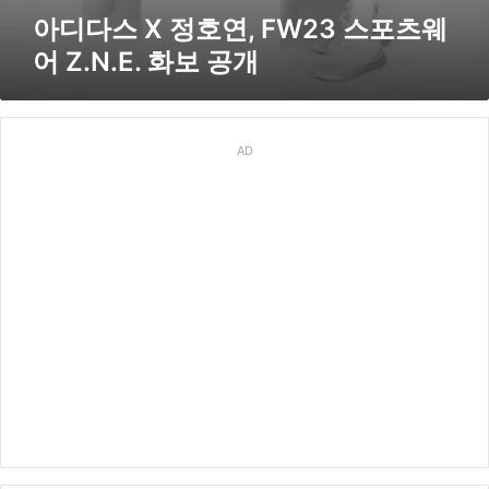
어
아디다스 X 정호연, FW23 스포츠웨
Z
어 Z.N.E. 화보 공개
.
N
.
E
.
AD
화
보
공
개