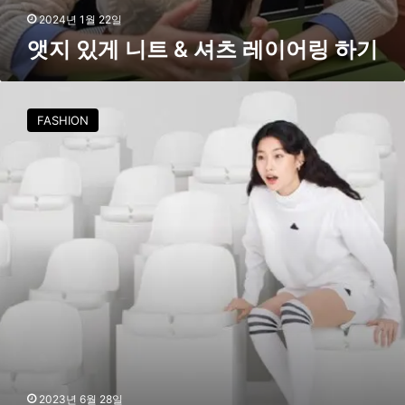
2024년 1월 22일
앳지 있게 니트 & 셔츠 레이어링 하기
아
디
FASHION
다
스
X
정
호
연
,
F
W
2
3
스
포
츠
웨
2023년 6월 28일