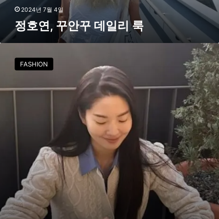
룩
2024년 7월 4일
정호연, 꾸안꾸 데일리 룩
앳
지
FASHION
있
게
니
트
&
셔
츠
레
이
어
링
하
기