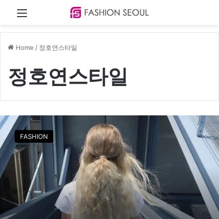
Menu
Home
/
정호연스타일
정호연스타일
정
호
FASHION
연
,
꾸
안
꾸
데
일
리