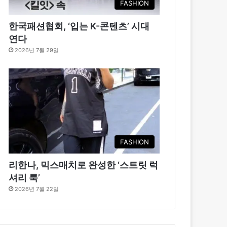
FASHION
한국패션협회, ‘입는 K-콘텐츠’ 시대
연다
2026년 7월 29일
FASHION
리한나, 믹스매치로 완성한 ‘스트릿 럭
셔리 룩’
2026년 7월 22일