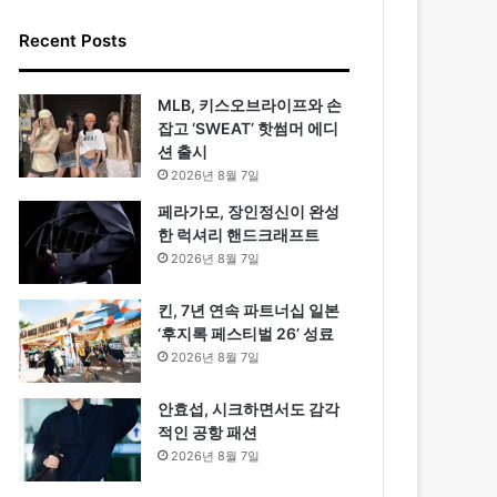
Recent Posts
MLB, 키스오브라이프와 손
잡고 ‘SWEAT’ 핫썸머 에디
션 출시
2026년 8월 7일
페라가모, 장인정신이 완성
한 럭셔리 핸드크래프트
2026년 8월 7일
킨, 7년 연속 파트너십 일본
‘후지록 페스티벌 26’ 성료
2026년 8월 7일
안효섭, 시크하면서도 감각
적인 공항 패션
2026년 8월 7일