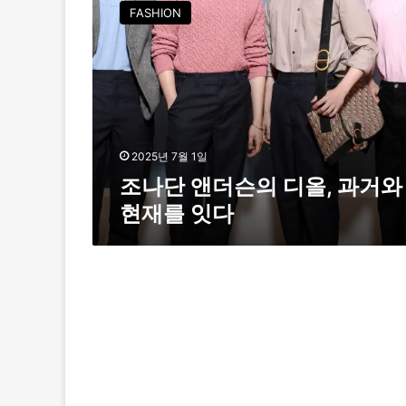
나
FASHION
단
앤
더
슨
의
디
올
,
2025년 7월 1일
과
조나단 앤더슨의 디올, 과거와
거
현재를 잇다
와
현
재
를
잇
다