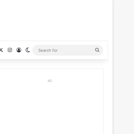
cebook
X
Instagram
Log In
Switch skin
Search
for
AD