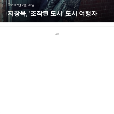
’
2017년 2월 20일
도
지창욱, ‘조작된 도시’ 도시 여행자
시
여
행
자
AD