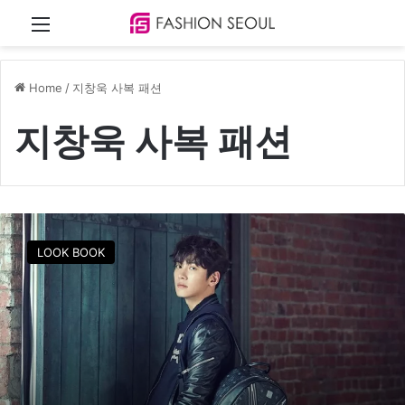
Menu
Home
/
지창욱 사복 패션
지창욱 사복 패션
지
창
LOOK BOOK
욱
,
‘
조
작
된
도
시