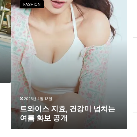
와
FASHION
이
스
지
효
,
건
강
미
넘
치
는
여
름
화
보
2026년 4월 13일
공
트와이스 지효, 건강미 넘치는
개
여름 화보 공개