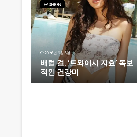
럴
FASHION
걸
,
‘
트
와
이
시
지
2026년 6월 5일
효
배럴 걸, ‘트와이시 지효’ 독보
’
적인 건강미
독
보
적
인
건
강
미