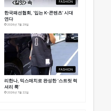
FASHION
한국패션협회, ‘입는 K-콘텐츠’ 시대
연다
2026년 7월 29일
FASHION
리한나, 믹스매치로 완성한 ‘스트릿 럭
셔리 룩’
2026년 7월 22일