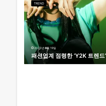
션
TREND
업
계
점
령
한
‘
Y
2
K
2023년 6월 19일
패션업계 점령한 ‘Y2K 트렌드’
트
렌
드
’