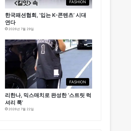
FASHION
한국패션협회, ‘입는 K-콘텐츠’ 시대
연다
2026년 7월 29일
FASHION
리한나, 믹스매치로 완성한 ‘스트릿 럭
셔리 룩’
2026년 7월 22일