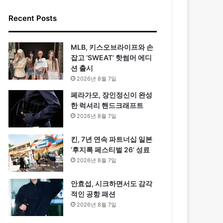
Recent Posts
MLB, 키스오브라이프와 손
잡고 ‘SWEAT’ 핫썸머 에디
션 출시
2026년 8월 7일
페라가모, 장인정신이 완성
한 럭셔리 핸드크래프트
2026년 8월 7일
킨, 7년 연속 파트너십 일본
‘후지록 페스티벌 26’ 성료
2026년 8월 7일
안효섭, 시크하면서도 감각
적인 공항 패션
2026년 8월 7일