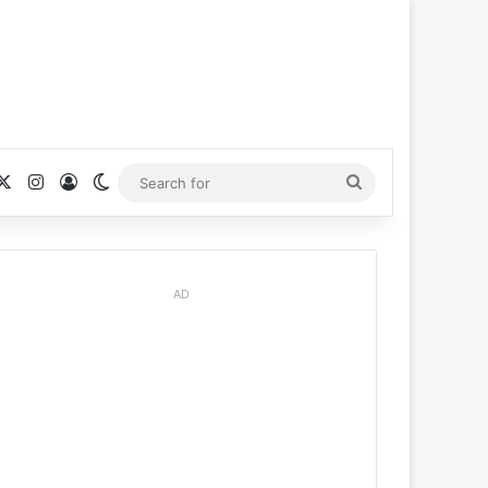
cebook
X
Instagram
Log In
Switch skin
Search
for
AD