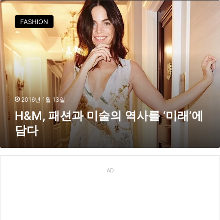
렉
H
션
&
FASHION
출
M
시
,
패
션
과
미
술
의
2016년 1월 13일
역
H&M, 패션과 미술의 역사를 ‘미래’에
사
담다
를
‘
미
래
’
AD
에
담
다