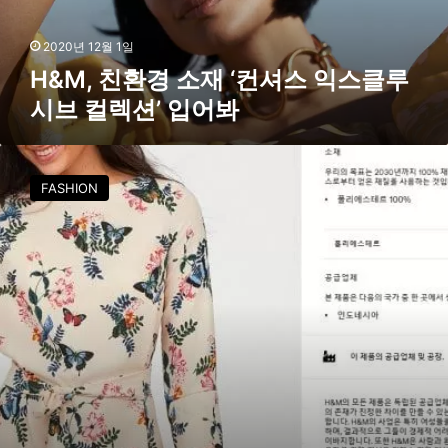
소
재
‘
2020년 12월 1일
컨
H&M, 친환경 소재 ‘컨셔스 익스클루
셔
시브 컬렉션’ 입어봐
스
익
스
H
클
&
FASHION
루
M
시
,
브
제
컬
품
렉
투
션
명
’
성
입
공
어
개
봐
한
다