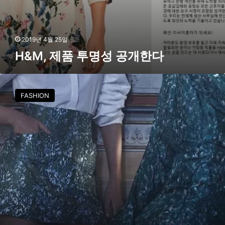
2019년 4월 25일
H&M, 제품 투명성 공개한다
H
&
FASHION
M
2
0
1
8
컨
셔
스
익
스
클
루