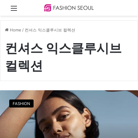
Menu
Home
/
컨셔스 익스클루시브 컬렉션
컨셔스 익스클루시브
컬렉션
H
&
FASHION
M
,
친
환
경