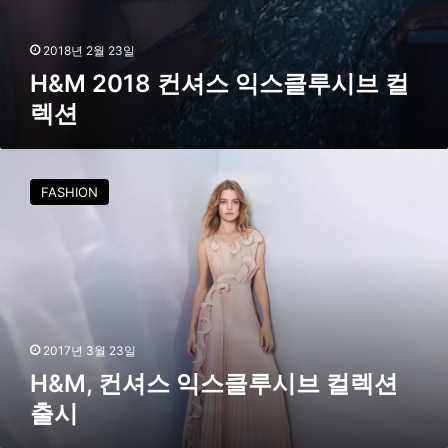
시
브
컬
2018년 2월 23일
렉
H&M 2018 컨셔스 익스클루시브 컬
션
렉션
H
&
FASHION
M
,
컨
셔
스
익
스
클
2017년 3월 23일
루
H&M, 컨셔스 익스클루시브 컬렉션
시
출시
브
컬