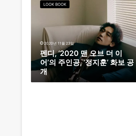
디
LOOK BOOK
,
‘
2
0
2
0
2020년 11월 23일
맨
펜디, ‘2020 맨 오브 더 이
오
브
어’의 주인공, ‘정지훈’ 화보 공
더
개
이
어
’
의
주
인
공
,
‘
정
지