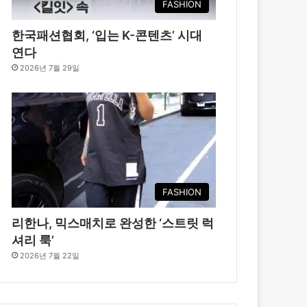
FASHION
한국패션협회, ‘입는 K-콘텐츠’ 시대
연다
2026년 7월 29일
FASHION
리한나, 믹스매치로 완성한 ‘스트릿 럭
셔리 룩’
2026년 7월 22일