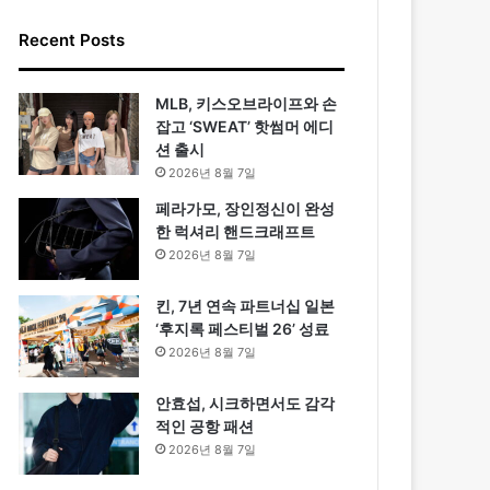
Recent Posts
MLB, 키스오브라이프와 손
잡고 ‘SWEAT’ 핫썸머 에디
션 출시
2026년 8월 7일
페라가모, 장인정신이 완성
한 럭셔리 핸드크래프트
2026년 8월 7일
킨, 7년 연속 파트너십 일본
‘후지록 페스티벌 26’ 성료
2026년 8월 7일
안효섭, 시크하면서도 감각
적인 공항 패션
2026년 8월 7일