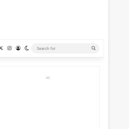
cebook
X
Instagram
Log In
Switch skin
Search
for
AD