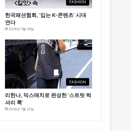
FASHION
한국패션협회, ‘입는 K-콘텐츠’ 시대
연다
2026년 7월 29일
FASHION
리한나, 믹스매치로 완성한 ‘스트릿 럭
셔리 룩’
2026년 7월 22일