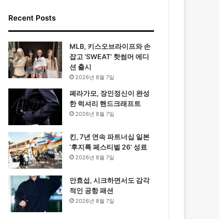
Recent Posts
MLB, 키스오브라이프와 손
잡고 ‘SWEAT’ 핫썸머 에디
션 출시
2026년 8월 7일
페라가모, 장인정신이 완성
한 럭셔리 핸드크래프트
2026년 8월 7일
킨, 7년 연속 파트너십 일본
‘후지록 페스티벌 26’ 성료
2026년 8월 7일
안효섭, 시크하면서도 감각
적인 공항 패션
2026년 8월 7일