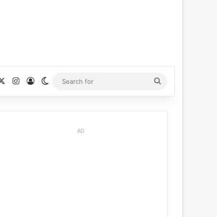
cebook
X
Instagram
Log In
Switch skin
Search
for
AD