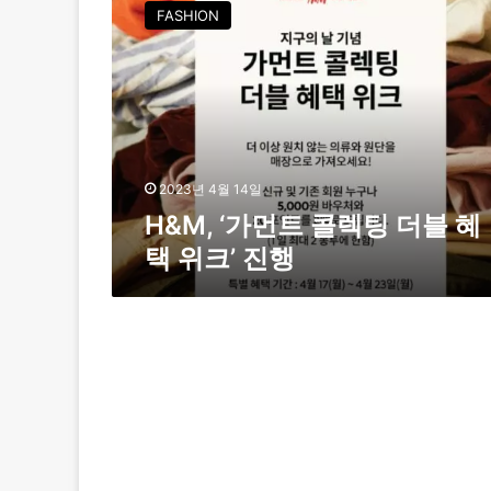
&
FASHION
M
,
‘
가
먼
트
콜
렉
2023년 4월 14일
팅
H&M, ‘가먼트 콜렉팅 더블 혜
더
택 위크’ 진행
블
혜
택
위
크
’
진
행