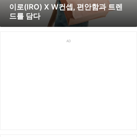
셉
이로(IRO) X W컨셉, 편안함과 트렌
,
드를 담다
편
안
함
과
트
AD
렌
드
를
담
다