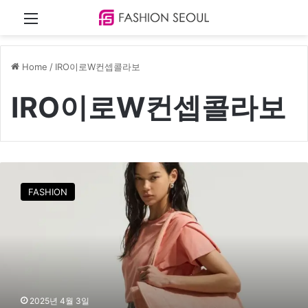
Menu
Home
/
IRO이로W컨셉콜라보
IRO이로W컨셉콜라보
이
로
FASHION
(
I
R
O
)
X
W
컨
2025년 4월 3일