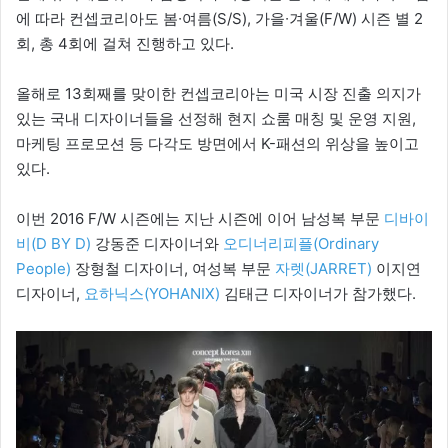
에 따라 컨셉코리아도 봄∙여름(S/S), 가을∙겨울(F/W) 시즌 별 2
회, 총 4회에 걸쳐 진행하고 있다.
올해로 13회째를 맞이한 컨셉코리아는 미국 시장 진출 의지가
있는 국내 디자이너들을 선정해 현지 쇼룸 매칭 및 운영 지원,
마케팅 프로모션 등 다각도 방면에서 K-패션의 위상을 높이고
있다.
이번 2016 F/W 시즌에는 지난 시즌에 이어 남성복 부문
디바이
비(D BY D)
강동준 디자이너와
오디너리피플(Ordinary
People)
장형철 디자이너, 여성복 부문
자렛(JARRET)
이지연
디자이너,
요하닉스(YOHANIX)
김태근 디자이너가 참가했다.