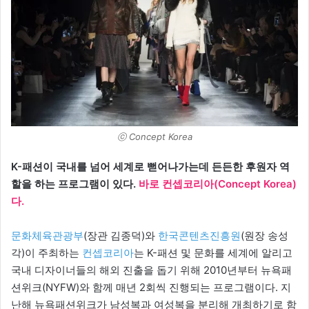
ⓒ Concept Korea
K-패션이 국내를 넘어 세계로 뻗어나가는데 든든한 후원자 역
할을 하는 프로그램이 있다.
바로 컨셉코리아(Concept Korea)
다.
문화체육관광부
(장관 김종덕)와
한국콘텐츠진흥원
(원장 송성
각)이 주최하는
컨셉코리아
는 K-패션 및 문화를 세계에 알리고
국내 디자이너들의 해외 진출을 돕기 위해 2010년부터 뉴욕패
션위크(NYFW)와 함께 매년 2회씩 진행되는 프로그램이다. 지
난해 뉴욕패션위크가 남성복과 여성복을 분리해 개최하기로 함