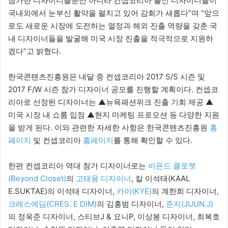
참가한 디자이너들뿐만 아니라 컨셉코리아 출신 디자이너들이
국내외에서 눈부신 활약을 펼치고 있어 감회가 새롭다”며 “앞으
로도 새로운 시장에 도전하는 열정과 해외 진출 역량을 갖춘 국
내 디자이너들을 발굴해 미국 시장 진출을 적극적으로 지원하
겠다”고 밝혔다.
한국콘텐츠진흥원은 내달 중 컨셉코리아 2017 S/S 시즌 및
2017 F/W 시즌 참가 디자이너 공모를 진행할 계획이다. 컨셉코
리아로 선정된 디자이너는 ▲뉴욕패션위크 진출 기회 제공 ▲
미국 시장 내 쇼룸 입점 ▲현지 마케팅 프로모션 등 다양한 지원
을 받게 된다. 이와 관련한 자세한 사항은 한국콘텐츠진흥원
홈
페이지
및 컨셉코리아
홈페이지
를 통해 확인할 수 있다.
한편 컨셉코리아 역대 참가 디자이너로는
비욘드 클로젯
(Beyond Closet)
의
고태용 디자이너
, 칼 이석태(KAAL
E.SUKTAE)의 이석태 디자이너,
카이(KYE)
의 계한희 디자이너,
크레스에딤(CRES. E DIM)
의 김홍범 디자이너,
준지(JUUN.J)
의 정욱준 디자이너, 스티브J & 요니P, 이상봉 디자이너, 최복호