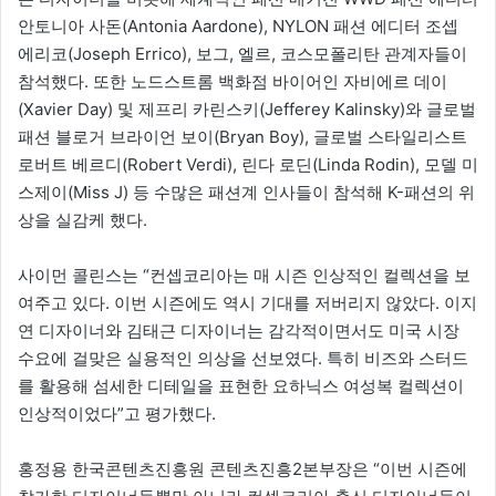
안토니아 사돈(Antonia Aardone), NYLON 패션 에디터 조셉
에리코(Joseph Errico), 보그, 엘르, 코스모폴리탄 관계자들이
참석했다. 또한 노드스트롬 백화점 바이어인 자비에르 데이
(Xavier Day) 및 제프리 카린스키(Jefferey Kalinsky)와 글로벌
패션 블로거 브라이언 보이(Bryan Boy), 글로벌 스타일리스트
로버트 베르디(Robert Verdi), 린다 로딘(Linda Rodin), 모델 미
스제이(Miss J) 등 수많은 패션계 인사들이 참석해 K-패션의 위
상을 실감케 했다.
사이먼 콜린스는 “컨셉코리아는 매 시즌 인상적인 컬렉션을 보
여주고 있다. 이번 시즌에도 역시 기대를 저버리지 않았다. 이지
연 디자이너와 김태근 디자이너는 감각적이면서도 미국 시장
수요에 걸맞은 실용적인 의상을 선보였다. 특히 비즈와 스터드
를 활용해 섬세한 디테일을 표현한 요하닉스 여성복 컬렉션이
인상적이었다”고 평가했다.
홍정용 한국콘텐츠진흥원 콘텐츠진흥2본부장은 “이번 시즌에