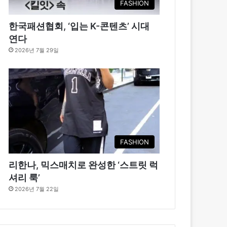
FASHION
한국패션협회, ‘입는 K-콘텐츠’ 시대
연다
2026년 7월 29일
FASHION
리한나, 믹스매치로 완성한 ‘스트릿 럭
셔리 룩’
2026년 7월 22일