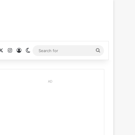
cebook
X
Instagram
Log In
Switch skin
Search
for
AD