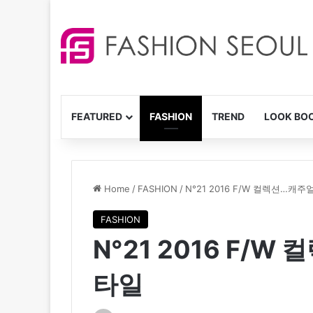
FEATURED
FASHION
TREND
LOOK BO
Home
/
FASHION
/
N°21 2016 F/W 컬렉션…캐
FASHION
N°21 2016 F/
타일