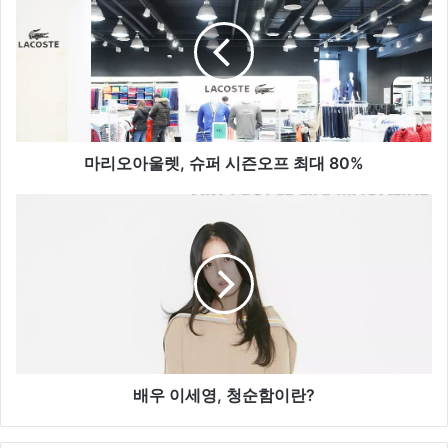
오
아
울
렛
,
슈
퍼
시
마리오아울렛, 슈퍼 시즌오프 최대 80%
즌
오
배
프
우
최
이
대
세
8
영
0
,
%
청
순
함
이
배우 이세영, 청순함이란?
란
?