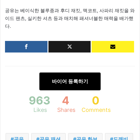
공유는 베이식한 블루종과 후디 재킷, 맥코트, 사파리 재킷을 와
이드 팬츠, 실키한 셔츠 등과 매치해 패셔너블한 매력을 배가했
다.
바이어 등록하기
963
4
0
Likes
Shares
Comments
공유
공유 패션
공유 화보
도깨비