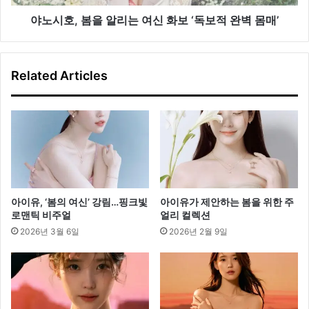
리
는
야노시호, 봄을 알리는 여신 화보 ‘독보적 완벽 몸매’
여
신
화
Related Articles
보
‘
독
보
적
완
벽
몸
매
아이유, ‘봄의 여신’ 강림…핑크빛
아이유가 제안하는 봄을 위한 주
’
로맨틱 비주얼
얼리 컬렉션
2026년 3월 6일
2026년 2월 9일