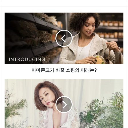
te
아
마
존
고
가
바
꿀
쇼
핑
의
아마존고가 바꿀 쇼핑의 미래는?
미
래
야
는
노
?
시
호
,
봄
을
알