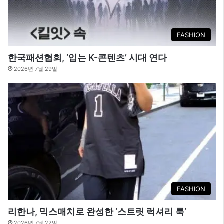
FASHION
한국패션협회, ‘입는 K-콘텐츠’ 시대 연다
2026년 7월 29일
FASHION
리한나, 믹스매치로 완성한 ‘스트릿 럭셔리 룩’
2026년 7월 22일