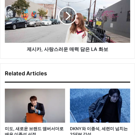
쉬
카
캠
,
페
사
인
랑
’
스
진
러
행
운
매
제시카, 사랑스러운 매력 담은 LA 화보
력
담
은
Related Articles
L
A
화
보
미도, 새로운 브랜드 앰버서더로
DKNY와 이종석, 세련미 넘치는
배우 이종석 선정
25FW 감성