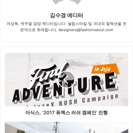
김수경 에디터
여성복, 캐주얼 담당 에디터입니다. 셀럽스타일 및 국내외 컬렉션을 전
문적으로 취재합니다. designers@fashionseoul.com
아
식
스
,
‘
2
0
1
7
퓨
아식스, ‘2017 퓨젝스 러쉬 캠페인’ 진행
젝
스
제
러
시