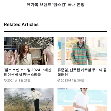
킨
요가복 브랜드 ‘단스킨’, 국내 론칭
’
,
국
Related Articles
내
론
칭
‘랄프 로렌 스프링 2024 프레젠
류준열, 산뜻한 캐주얼 무드의 공
테이션’에서 만난 스타들
항패션
2024년 3월 21일
2023년 1월 30일