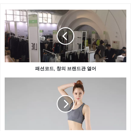
te
패
션
코
드
,
창
의
브
랜
드
패션코드, 창의 브랜드관 열어
관
열
요
어
가
복
브
랜
드
‘
단
스