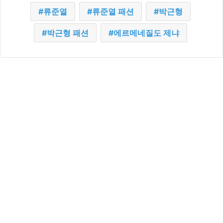
류준열
류준열 패션
박근형
박근형 패션
에르메네질도 제냐